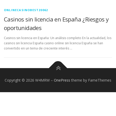
ONLINECASINOBEST20062
Casinos sin licencia en España ¿Riesgos y
oportunidades
Casinos sin licencia en España: Un análisis completo En la actualidad, los
casinos sin licencia España casino online sin licencia España se han
convertido en un tema de creciente interés …
Copyright © 2026 W4MRW
–
OnePress
theme by FameThemes