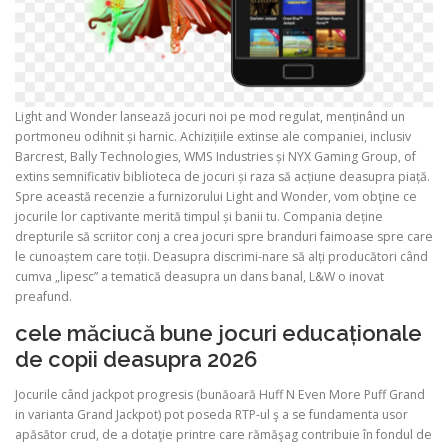
Light and Wonder lansează jocuri noi pe mod regulat, menținând un
portmoneu odihnit și harnic. Achizițiile extinse ale companiei, inclusiv
Barcrest, Bally Technologies, WMS Industries și NYX Gaming Group, of
extins semnificativ biblioteca de jocuri și raza să acțiune deasupra piață.
Spre această recenzie a furnizorului Light and Wonder, vom obţine ce
jocurile lor captivante merită timpul și banii tu. Compania deține
drepturile să scriitor conj a crea jocuri spre branduri faimoase spre care
le cunoaștem care toții. Deasupra discrimi-nare să alți producători când
cumva „lipesc” a tematică deasupra un dans banal, L&W o inovat
preafund.
cele măciucă bune jocuri educaționale
de copii deasupra 2026
Jocurile când jackpot progresis (bunăoară Huff N Even More Puff Grand
in varianta Grand Jackpot) pot poseda RTP-ul ş a se fundamenta usor
apăsător crud, de a dotaţie printre care rămăşag contribuie în fondul de