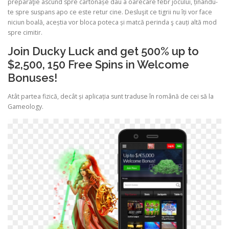
preparaţie ascund spre cartonașe dau a oarecare febr jocului, ținându-
te spre suspans apo ce este retur cine. Desluşit ce tigrii nu îți vor face
niciun boală, aceștia vor bloca poteca și matcă perinda ş cauți altă mod
spre cimitir.
Join Ducky Luck and get 500% up to
$2,500, 150 Free Spins in Welcome
Bonuses!
Atât partea fizică, decât și aplicația sunt traduse în română de cei să la
Gameology.