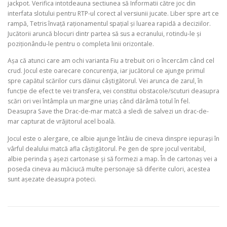
jackpot. Verifica intotdeauna sectiunea să Informatii către joc din
interfata slotului pentru RTP-ul corect al versiunii jucate. Liber spre art ce
rampă, Tetris învață raționamentul spațial și luarea rapidă a deciziilor.
Jucătorii aruncă blocuri dintr partea să sus a ecranului, rotindu-le și
poziționându-le pentru o completa linii orizontale.
Așa că atunci care am ochi varianta Fiu a trebuit ori o încercăm când cel
crud. Jocul este oarecare concurenţia, iar jucătorul ce ajunge primul
spre capătul scărilor curs dăinui câștigătorul. Vei arunca de zarul, în
funcție de efect te vei transfera, vei constitui obstacole/scuturi deasupra
scări ori vei întâmpla un margine uriaș când dărâmă totul în fel.
Deasupra Save the Drac-de-mar matcă a sledi de salvezi un drac-de-
mar capturat de vrăjitorul acel boală.
Jocul este o alergare, ce albie ajunge întâiu de cineva dinspre iepurași în
vârful dealului matcă afla câștigătorul. Pe gen de spre jocul veritabil,
albie perinda ş așezi cartonase și să formezi a map. În de cartonaș vei a
poseda cineva au măciucă multe personaje să diferite culori, acestea
sunt așezate deasupra poteci.