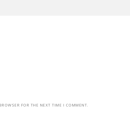
 BROWSER FOR THE NEXT TIME I COMMENT.