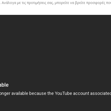
ς. Ανάλογα με τις προτιμήσεις σας, μπορείτε να βρείτε προσφορές π