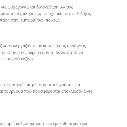
ς για ψυχαγωγία και διασκέδαση. Αν σας
ρισσότερες πληροφορίες σχετικά με τις εξέλιξεις
σταση στην εμπειρία των παικτών.
καζίνο συνεργάζονται με κορυφαίους παρόχους
ς. Οι παίκτες τώρα έχουν τη δυνατότητα να
ς φυσικού καζίνο.
 αυτές συχνά επιτρέπουν στους χρήστες να
και τουρνουά που προσφέρονται αποκλειστικά για
σφορές καλωσορίσματος μέχρι καθημερινά και