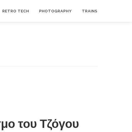
RETRO TECH
PHOTOGRAPHY
TRAINS
σμο του Τζόγου