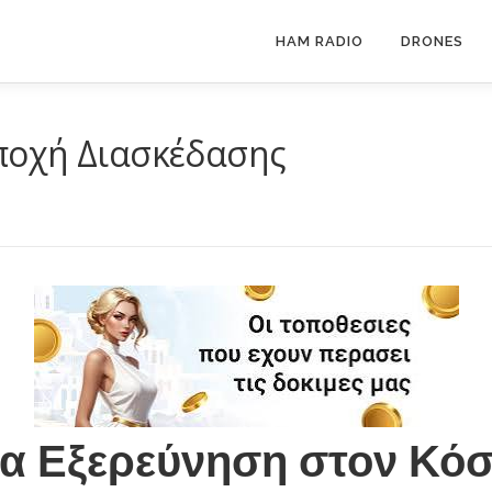
HAM RADIO
DRONES
ποχή Διασκέδασης
ια Εξερεύνηση στον Κό