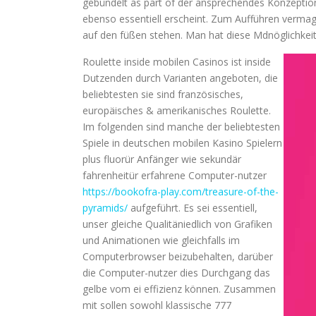
gebündelt as part of der ansprechendes Konzeption
ebenso essentiell erscheint. Zum Aufführen verma
auf den füßen stehen. Man hat diese Mdnöglichkei
Roulette inside mobilen Casinos ist inside
Dutzenden durch Varianten angeboten, die
beliebtesten sie sind französisches,
europäisches & amerikanisches Roulette.
Im folgenden sind manche der beliebtesten
Spiele in deutschen mobilen Kasino Spielern
plus fluorür Anfänger wie sekundär
fahrenheitür erfahrene Computer-nutzer
https://bookofra-play.com/treasure-of-the-
pyramids/
aufgeführt. Es sei essentiell,
unser gleiche Qualitäniedlich von Grafiken
und Animationen wie gleichfalls im
Computerbrowser beizubehalten, darüber
die Computer-nutzer dies Durchgang das
gelbe vom ei effizienz können. Zusammen
mit sollen sowohl klassische 777