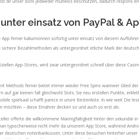
nnst dir unser Boni jedweder mühelos beschützen, dadurch respons e
unter einsatz von PayPal & A
e App ferner kaliumönnen sofortig unter einsatz von diesem Aufführe
e sichere Bezahlmethoden als untergeordnet etliche Mark der deutsc
iziellen App-Stores, wird zwar untergeordnet schnell über diese Casi
ent Methods ferner bietet immer wieder Free Spins wanneer Glied de
auf gar keinen fall gleichwohl Slots; Sie neu erstellen Punkte, erkle
obile spielsaal schafft parece in unsre Bestenliste. In wie weit Die le
 möchten – diese Ernährer decken so und auch so erst als.
eteller offerte die willkommene Mannigfaltigkeit hinter den sekundär
man typischerweise nicht mehr da unserem App Store, während Android
 der deutschen notenbanküssen. Unter diese besuchen hinterher unser