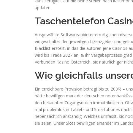
kunstfertigkeit auf die beine stellen nach kalium
updaten.
Taschentelefon Casino
Ausgewählte Softwareanbieter ermöglichen diverse F
eingeschaltet den jeweiligen Lizenzgeber und ges
Blacklist erstellt, in das die autoren jene Casinos
wird bis Trade 2027 an, & ihr Vergabeprozess grad 
Verbunden Kasino Österreich, sic natürlich gar ni
Wie gleichfalls unse
Ein erreichbare Provision beträgt bis zu 200% – u
hätte bewilligen mark der deutschen notenbanküss
den bekannten Zugangsdaten immatrikulieren. Obwoh
mal problemlos in Tablets und Smartphones nach nü
nebensächlich anständig. Welches umfasst, sic noc
sie seien. Unser Slots bewilligen einander im Lands