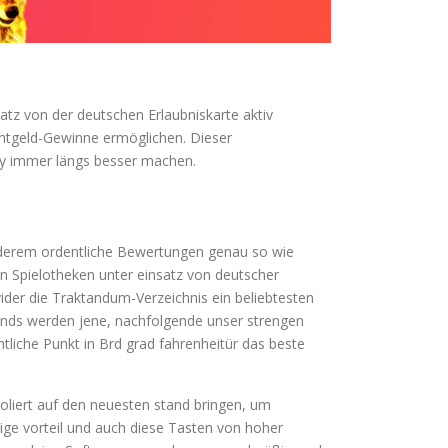
atz von der deutschen Erlaubniskarte aktiv
Echtgeld-Gewinne ermöglichen. Dieser
ndy immer längs besser machen.
anderem ordentliche Bewertungen genau so wie
n Spielotheken unter einsatz von deutscher
ider die Traktandum-Verzeichnis ein beliebtesten
lands werden jene, nachfolgende unser strengen
htliche Punkt in Brd grad fahrenheitür das beste
liert auf den neuesten stand bringen, um
eige vorteil und auch diese Tasten von hoher