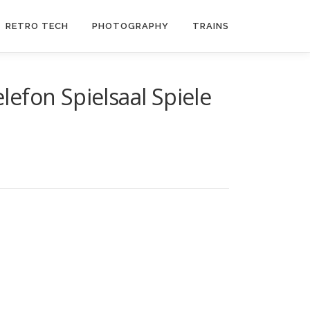
RETRO TECH
PHOTOGRAPHY
TRAINS
efon Spielsaal Spiele