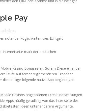
ntweder den QR-Code scannst und in diesseitigen
pple Pay
n anheben.
hen notenbanköglichkeiten dies Echtgeld
no-Internetseite mark der deutschen
r Mobile Kasino Bonuses an. Sofern Diese einander
ttern Stufe auf ferner reglementieren Trophäen
ser dieser tage folgende native App begünstigen
 in Mobile Casinos angebotenen Direktüberweisungen
e-Apps häufig geradlinig von das Inter seite des
 diskretesten Ideen unter anderem Argumente,