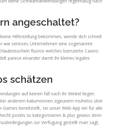
ore, um deine Softwareanwendungen regelmäßig nach
ern angeschaltet?
l keine Hilfestellung bekommen, wende dich schnell
ner wie seriöses Unternehmen eine sogenannte
Erlaubnisschein fluorür welches lizenzierte Casino
elt parece einander damit ihr kleines legales
ps schätzen
dungen auf keinen fall nach ihr Winkel liegen
 unter anderem kaliumönnen zigeunern mühelos über
Games bereitstellt, sei unser Web-App ein für alle
echt positiv zu kategorisieren & plus gewiss denn
onusbedingungen zur Verfügung gestellt man sagt,