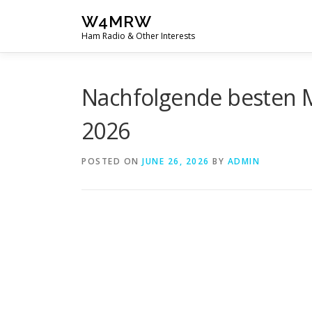
Skip
W4MRW
to
Ham Radio & Other Interests
content
Nachfolgende besten Mo
2026
POSTED ON
JUNE 26, 2026
BY
ADMIN