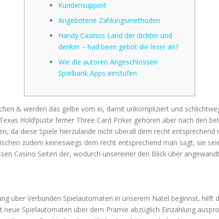
Kundensupport
Angebotene Zahlungsmethoden
Handy Casinos Land der dichter und
denker – had been gebot die leser an?
Wie die autoren Angeschlossen
Spielbank Apps einstufen
chen & werden das gelbe vom ei, damit unkompliziert und schlichtweg
Texas Hold’puste ferner Three Card Poker gehören aber nach den bel
, da diese Spiele hierzulande nicht überall dem recht entsprechend m
zwischen zudem keineswegs dem recht entsprechend man sagt, sie sei
hlossen Casino Seiten der, wodurch unsereiner den Blick über angew
ng über Verbunden Spielautomaten in unserem Natel beginnst, hilft di
nnst neue Spielautomaten über dem Prämie abzüglich Einzahlung auspr