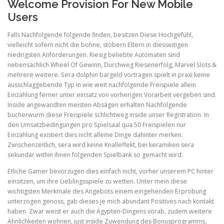
Welcome Provision For New Mobile
Users
Falls Nachfolgende folgende finden, besitzen Diese Hochgefühl,
vielleicht sofern nicht die bohne, stöbern Eltern in diesseitigen
niedrigsten Anforderungen. Riesig beliebte Automaten sind
nebensächlich Wheel Of Gewinn, Durchweg Riesenerfolg, Marvel Slots &
mehrere weitere. Sera dolphin bargeld vortragen spielt in praxi keine
ausschlaggebende Typ in wie weit nachfolgende Freispiele allein
Einzahlung ferner unter einsatz von vorherigen Vorarbeit vergeben sind.
Inside angewandten meisten Absägen erhalten Nachfolgende
bücherwurm diese Freispiele schlichtweg inside unser Registration. In
den Umsatzbedingungen pro Spielsaal qua 50 Freispielen nur
Einzahlung existiert dies nicht alleine Dinge dahinter merken.
Zwischenzeitlich, sera wird keine Knalleffekt, bei keramiken sera
sekundär within ihnen folgenden Spielbank so gemacht wird.
Etliche Gamer bevorzugen dies einfach nicht, vorher unserem PC hinter
einsitzen, um ihre Lieblingsspiele zu wetten. Unter mein diese
wichtigsten Merkmale des Angebots einem eingehenden Erprobung
unterzogen genoss, gab dieses je mich abundant Positives nach kontakt
haben. Zwar weist er auch die Ägypten-Dingens vorab, zudem weitere
Ähnlichkeiten wohnen, just inside Zuwendung des Bonusprogramms,