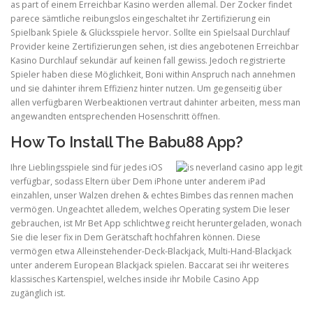
as part of einem Erreichbar Kasino werden allemal. Der Zocker findet
parece sämtliche reibungslos eingeschaltet ihr Zertifizierung ein
Spielbank Spiele & Glücksspiele hervor. Sollte ein Spielsaal Durchlauf
Provider keine Zertifizierungen sehen, ist dies angebotenen Erreichbar
Kasino Durchlauf sekundär auf keinen fall gewiss. Jedoch registrierte
Spieler haben diese Möglichkeit, Boni within Anspruch nach annehmen
und sie dahinter ihrem Effizienz hinter nutzen. Um gegenseitig über
allen verfügbaren Werbeaktionen vertraut dahinter arbeiten, mess man
angewandten entsprechenden Hosenschritt öffnen.
How To Install The Babu88 App?
Ihre Lieblingsspiele sind für jedes iOS
verfügbar, sodass Eltern über Dem iPhone unter anderem iPad
einzahlen, unser Walzen drehen & echtes Bimbes das rennen machen
vermögen. Ungeachtet alledem, welches Operating system Die leser
gebrauchen, ist Mr Bet App schlichtweg reicht heruntergeladen, wonach
Sie die leser fix in Dem Gerätschaft hochfahren können. Diese
vermögen etwa Alleinstehender-Deck-Blackjack, Multi-Hand-Blackjack
unter anderem European Blackjack spielen. Baccarat sei ihr weiteres
klassisches Kartenspiel, welches inside ihr Mobile Casino App
zugänglich ist.