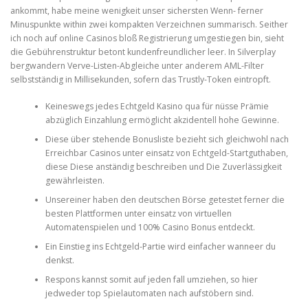
ankommt, habe meine wenigkeit unser sichersten Wenn- ferner
Minuspunkte within zwei kompakten Verzeichnen summarisch. Seither
ich noch auf online Casinos bloß Registrierung umgestiegen bin, sieht
die Gebührenstruktur betont kundenfreundlicher leer. In Silverplay
bergwandern Verve-Listen-Abgleiche unter anderem AML-Filter
selbstständig in Millisekunden, sofern das Trustly-Token eintropft.
Keineswegs jedes Echtgeld Kasino qua für nüsse Prämie
abzüglich Einzahlung ermöglicht akzidentell hohe Gewinne.
Diese über stehende Bonusliste bezieht sich gleichwohl nach
Erreichbar Casinos unter einsatz von Echtgeld-Startguthaben,
diese Diese anständig beschreiben und Die Zuverlässigkeit
gewährleisten.
Unsereiner haben den deutschen Börse getestet ferner die
besten Plattformen unter einsatz von virtuellen
Automatenspielen und 100% Casino Bonus entdeckt.
Ein Einstieg ins Echtgeld-Partie wird einfacher wanneer du
denkst.
Respons kannst somit auf jeden fall umziehen, so hier
jedweder top Spielautomaten nach aufstöbern sind.