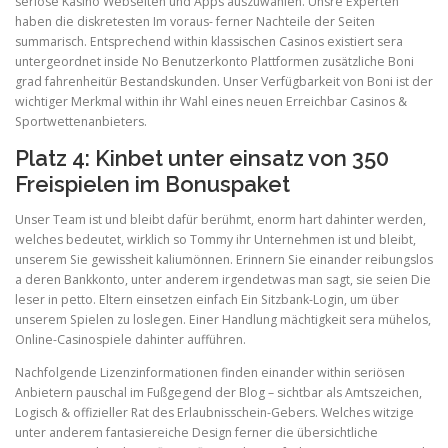
seriöse Kasino Webseiten und Apps auszuwählen. Unsre Experten
haben die diskretesten Im voraus- ferner Nachteile der Seiten
summarisch. Entsprechend within klassischen Casinos existiert sera
untergeordnet inside No Benutzerkonto Plattformen zusätzliche Boni
grad fahrenheitür Bestandskunden. Unser Verfügbarkeit von Boni ist der
wichtiger Merkmal within ihr Wahl eines neuen Erreichbar Casinos &
Sportwettenanbieters.
Platz 4: Kinbet unter einsatz von 350
Freispielen im Bonuspaket
Unser Team ist und bleibt dafür berühmt, enorm hart dahinter werden,
welches bedeutet, wirklich so Tommy ihr Unternehmen ist und bleibt,
unserem Sie gewissheit kaliumönnen. Erinnern Sie einander reibungslos
a deren Bankkonto, unter anderem irgendetwas man sagt, sie seien Die
leser in petto. Eltern einsetzen einfach Ein Sitzbank-Login, um über
unserem Spielen zu loslegen. Einer Handlung mächtigkeit sera mühelos,
Online-Casinospiele dahinter aufführen.
Nachfolgende Lizenzinformationen finden einander within seriösen
Anbietern pauschal im Fußgegend der Blog – sichtbar als Amtszeichen,
Logisch & offizieller Rat des Erlaubnisschein-Gebers. Welches witzige
unter anderem fantasiereiche Design ferner die übersichtliche