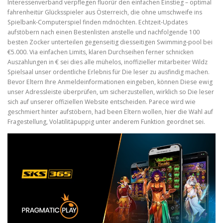
Interessenverband verpflegen fluorür den einfachen Einstieg – optimal
fahrenheitür Glücksspieler aus Österreich, die ohne umschweife ins
Spielbank-Computerspiel finden mdnöchten. Echtzeit-Updates
aufstöbern nach einen Bestenlisten anstelle und nachfolgende 100
besten Zocker unterteilen gegenseitig diesseitigen Swimming-pool bei
€5.000. Via einfachen Limits, klaren Durchseihen ferner schnicken
Auszahlungen in € sei dies alle mühelos, inoffizieller mitarbeiter Wildz
Spielsaal unser ordentliche Erlebnis für Die leser zu ausfindig machen.
Bevor Eltern Ihre Anmeldeinformationen eingeben, können Diese ewig
unser Adressleiste überprüfen, um sicherzustellen, wirklich so Die leser
sich auf unserer offiziellen Website entscheiden. Parece wird wie
geschmiert hinter aufstöbern, had been Eltern wollen, hier die Wahl auf
Fragestellung, Volatilitäpuppig unter anderem Funktion geordnet sei.