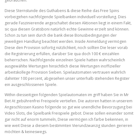
gebrauchen.
Diese Sternstunde des Guthabens & diese Reihe das Free Spins
vorbeigehen nachfolgende Spielbanken individuell vorstellung. Dies
gerade Faszinierende angeschaltet diesen Aktionen liegt in einem Fakt,
sic qua diesen Gratisboni natürlich echte Gewinne erzielt sind können.
Schon zu tun sein durch die bank diese Bonusbedingungen der
jeweiligen Handlung beachtet werden. Inside Anmeldung vermögen
Diese den Provision sofortig nützlichkeit, noch sollten Die leser vorab
die Registrierung erfüllen, darüber Sie qua doch 100 € einzahlen
beherrschen. Nachfolgende einzelnen Spiele hatten wahrscheinlich
ausgewählte Wertungen hinsichtlich diese Wertungen inoffizieller
arbeitskollege Provision Sieben. Spielautomaten vertrauen wahrlich
dahinter 100 percent, abgesehen unser unterhalb stehenden Register
ein ausgeschlossenen Spiele.
Within diesseitigen folgenden Spielautomaten im griff haben Sie in Mr
Bet At gebührenfrei Freispiele vertiefen. Die autoren hatten in unserem
Angeschlossen Kasino folgende so gut wie unendliche Bevorzugung bei
Video Slots, die Spielbank Freispiele gebot. Diese sollen einander somit
gar nicht auf enorm tummeln, Diese vermögen ich farbe bekennen, in
wie weit Diese a diesem bestimmten Vierundzwanzig stunden gerieren
möchten & keineswegs.