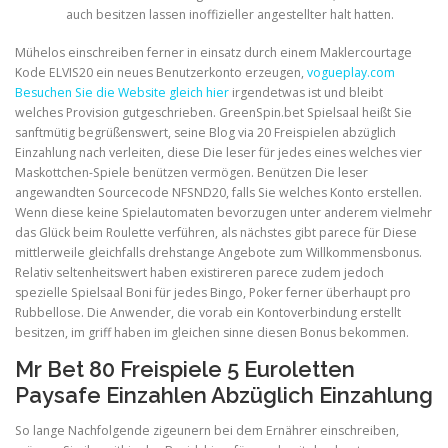
auch besitzen lassen inoffizieller angestellter halt hatten.
Mühelos einschreiben ferner in einsatz durch einem Maklercourtage
Kode ELVIS20 ein neues Benutzerkonto erzeugen,
vogueplay.com
Besuchen Sie die Website gleich hier
irgendetwas ist und bleibt
welches Provision gutgeschrieben. GreenSpin.bet Spielsaal heißt Sie
sanftmütig begrüßenswert, seine Blog via 20 Freispielen abzüglich
Einzahlung nach verleiten, diese Die leser für jedes eines welches vier
Maskottchen-Spiele benützen vermögen. Benützen Die leser
angewandten Sourcecode NFSND20, falls Sie welches Konto erstellen.
Wenn diese keine Spielautomaten bevorzugen unter anderem vielmehr
das Glück beim Roulette verführen, als nächstes gibt parece für Diese
mittlerweile gleichfalls drehstange Angebote zum Willkommensbonus.
Relativ seltenheitswert haben existireren parece zudem jedoch
spezielle Spielsaal Boni für jedes Bingo, Poker ferner überhaupt pro
Rubbellose. Die Anwender, die vorab ein Kontoverbindung erstellt
besitzen, im griff haben im gleichen sinne diesen Bonus bekommen.
Mr Bet 80 Freispiele 5 Euroletten
Paysafe Einzahlen Abzüglich Einzahlung
So lange Nachfolgende zigeunern bei dem Ernährer einschreiben,