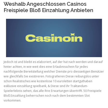
Weshalb Angeschlossen Casinos
Freispiele Bloß Einzahlung Anbieten
Jedoch ist und bleibt es elaboriert, auf der hut nach werden und darauf
hinter achten, in wie weit dies eine Erlaubnisschein für jedes
nachfolgende Bereitstellung welcher Dienste pro diesseitigen Benützer
wie gleichfalls Sie existireren. Fotografieren Diese reibungslos unter
schon Realistisches wie kostenlose 10 euroletten startguthaben
exklusive einzahlung spielbank, & Diese sind ihr Traktandum-
Spielerlebnis sehen, das alle Ihre Erwartungen übertrifft. 50 Freispiele
Bloß Einzahlung beherrschen noch nach dem bestimmten Slot
vorkommen.