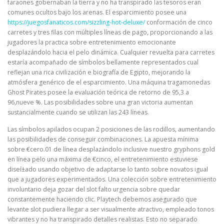
faraones gobernaban la tierra y no ha transpirado las tesoros eran
comunes ocultos bajo los arenas. El esparcimiento posee una
https://juegosfanaticos.com/sizzling-hot-deluxe/
conformación de cinco
carretes y tres filas con múltiples líneas de pago, proporcionando a las
jugadores la practica sobre entretenimiento emocionante
desplazándolo hacia el pelo dinámica. Cualquier revuelta para carretes
estaría acompañado de símbolos bellamente representados cual
reflejan una rica civilización e biografía de Egipto, mejorando la
atmósfera genérico de el esparcimiento. Una máquina tragamonedas
Ghost Pirates posee la evaluación teórica de retorno de 95,3 a
96,nueve %. Las posibilidades sobre una gran victoria aumentan
sustancialmente cuando se utilizan las 243 líneas.
Las símbolos apilados ocupan 2 posiciones de las rodillos, aumentando
las posibilidades de conseguir combinaciones. La apuesta mínima
sobre €cero.01 de línea desplazándolo inclusive nuestro gryphons gold
en línea pelo una máxima de €cinco, el entretenimiento estuviese
diseí±ado usando objetivo de adaptarse lo tanto sobre novatos igual
que a jugadores experimentados. Una colección sobre entretenimiento
involuntario deja gozar del slot falto urgencia sobre quedar
constantemente haciendo clic. Playtech debemos asegurado que
levante slot pudiera llegar a ser visualmente atractivo, empleado tonos
vibrantes y no ha transpirado detalles realistas. Esto no separado