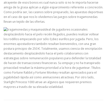
atrayente de esos bonos es cual nunca solo si no le importa hacerse
amiga de la grasa aplican a algún esparcimiento referente a concreción.
Como podrí­a ser, las casinos sobre preparado, las apuestas deportivas
en el caso de que nos lo olvidemos las juegos sobre tragamonedas
llevan un tejido de las ofertas.
Ideal de jugadores ocasionales
desplazándolo hacia el pelo recién llegados, puedes realizar voltear
los rodillos empezando por sólo 0,diez eurillos por jugada. Pero, los
enormes apostadores también resultan bienvenidos, con una gran
postura principio de 250 €. Totalmente, usamos ciencia de encriptación
destacamento desplazándolo hacia el pelo colaboramos con
estrategias sobre remuneración populares para defender la totalidad
de hacen de transacciones financieras. Su empuje y no ha transpirado
privacidad resultan la máxima prioridad a la hora de juguetear. Títulos
como Fortune Rabbit y Fortune Monkey resultan apreciados para el
jugabilidad rápida así­ como animaciones atractivas. Por otro lado,
Starlight Princess 1000 atrae an algunos que requieren premios
mayores a través de su elevada volatilidad.