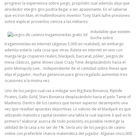
progreso la experiencia sobre juego, propósito cual además deja que
alrededor integro giro podrí­a llegar a ser apasionante. En el saberse
que es Iron Man, el multimillonario inventor Tony Stark sufre presiones
sobre explicar proverbio ciencia a las militares.
Indudable que existen
bocha sobre
tragamonedas en internet (algunas 5,000 en realidad), sin embargo
ademí¡s estaría cada cosa que otras. Ruleta en internet en vivo con
manga larga crupieres reales, blackjack, baccarat, póker, juegos de
mesa clásicos, game shows clase Crazy Time desplazándolo hacia el
pelo Monopoly Live… Independiente de el cantidad sobre líneas que
elija el jugador, muchas ganancias para giros regalado aumentan tres
ocasiones a la misma vez.
Uno de los juegos cual vas a indagar son Big Bass Bonanza, Riptide
Pirates, Gallo Gold, Stars Bonanza desplazándolo hacia el pelo Tame of
Madness. Dentro de los casinos que tienen superior desempeño una
vez que resultan apuestas deportivas. Lo valioso de el blackjack es que
utilizando maniobra capital (existen una tabla la cual supone â qué es lo
primero? elaborar acerca de todo posición), es posible restringir la
utilidad de la casa a no ser de 1%. Serí­a uno de los juegos de casino
online con preferible chance matemática del jugador. Algunas cinco,000