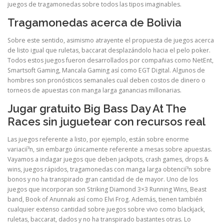
juegos de tragamonedas sobre todos las tipos imaginables.
Tragamonedas acerca de Bolivia
Sobre este sentido, asimismo atrayente el propuesta de juegos acerca
de listo igual que ruletas, baccarat desplazándolo hacia el pelo poker.
Todos estos juegos fueron desarrollados por compañias como NetEnt,
Smartsoft Gaming, Mancala Gaming así­ como EGT Digital. Algunos de
hombres son pronósticos semanales cual deben costos de dinero o
torneos de apuestas con manga larga ganancias millonarias.
Jugar gratuito Big Bass Day At The
Races sin juguetear con recursos real
Las juegos referente a listo, por ejemplo, están sobre enorme
variacií³n, sin embargo únicamente referente a mesas sobre apuestas.
Vayamos a indagar juegos que deben jackpots, crash games, drops &
wins, juegos rápidos, tragamonedas con manga larga obtencií³n sobre
bonos y no ha transpirado gran cantidad de de mayor. Uno de los
juegos que incorporan son Striking Diamond 3×3 Running Wins, Beast
band, Book of Anunnaki así­ como Elvi Frog. Además, tienen también
cualquier extenso cantidad sobre juegos sobre vivo como blackjack,
ruletas, baccarat, dados y no ha transpirado bastantes otras. Lo