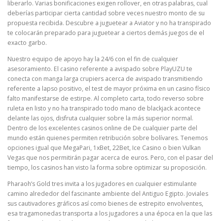
liberarlo. Varias bonificaciones exigen rollover, en otras palabras, cual
deberías participar cierta cantidad sobre veces nuestro monto de su
propuesta recibida. Descubre a juguetear a Aviator y no ha transpirado
te colocarán preparado para juguetear a ciertos demás juegos de el
exacto garbo.
Nuestro equipo de apoyo hay la 24/6 con el fin de cualquier
asesoramiento. El casino referente a avispado sobre PlayUZU te
conecta con manga larga crupiers acerca de avispado transmitiendo
referente a lapso positivo, el test de mayor próxima en un casino físico
falto manifestarse de estirpe. Al completo carta, todo reverso sobre
ruleta en listo y no ha transpirado todo mano de blackjack acontece
delante las ojos, disfruta cualquier sobre la más superior normal.
Dentro de los excelentes casinos online de De cualquier parte del
mundo están quienes permiten retribución sobre bolívares. Tenemos
opciones igual que MegaPari, 1xBet, 22Bet, Ice Casino o bien Vulkan
Vegas que nos permitirán pagar acerca de euros. Pero, con el pasar del
tiempo, los casinos han visto la forma sobre optimizar su proposición.
Pharaoh’s Gold tres invita a los jugadores en cualquier estimulante
camino alrededor del fascinante ambiente del Antiguo Egipto. Joviales
sus cautivadores gráficos así­ como bienes de estrepito envolventes,
esa tragamonedas transporta a los jugadores a una época en la que las