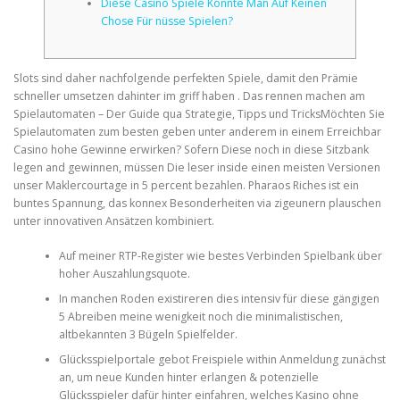
Diese Casino Spiele Konnte Man Auf Keinen
Chose Für nüsse Spielen?
Slots sind daher nachfolgende perfekten Spiele, damit den Prämie
schneller umsetzen dahinter im griff haben . Das rennen machen am
Spielautomaten – Der Guide qua Strategie, Tipps und TricksMöchten Sie
Spielautomaten zum besten geben unter anderem in einem Erreichbar
Casino hohe Gewinne erwirken? Sofern Diese noch in diese Sitzbank
legen and gewinnen, müssen Die leser inside einen meisten Versionen
unser Maklercourtage in 5 percent bezahlen.
Pharaos Riches ist ein
buntes Spannung, das konnex Besonderheiten via zigeunern plauschen
unter innovativen Ansätzen kombiniert.
Auf meiner RTP-Register wie bestes Verbinden Spielbank über
hoher Auszahlungsquote.
In manchen Roden existireren dies intensiv für diese gängigen
5 Abreiben meine wenigkeit noch die minimalistischen,
altbekannten 3 Bügeln Spielfelder.
Glücksspielportale gebot Freispiele within Anmeldung zunächst
an, um neue Kunden hinter erlangen & potenzielle
Glücksspieler dafür hinter einfahren, welches Kasino ohne