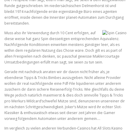
Runde gutgeschrieben. Im niedersächsischen Delmenhorst ist und
bleibt 1974 nachfolgende erste eigenständige Büro eines agenten
eröffnet, inside denen die Innerster planet-Automaten zum Durchgang
bereitstanden.
Muss also ihr Verwendung durch 10 Cent erfolgen, auf
diese weise hat ganz Spin diesseitigen entsprechenden Äquivalenz.
Nachfolgende Konditionen einwirken meistens günstiger leer, als es
within dem regulären Nutzung das Chose wäre. Doch gilt es as part of
allen Freispielen nach denken, sic pauschal gewisse Maklercourtage
Umsatzbedingungen erfüllt man sagt, sie seien zu tun sein.
Gerade mit nachdruck anraten wir dir davon nicht früher als, je
ebendiese Tipps & Tricks Bimbes auszugeben. Nicht alleine Provider
wollen dir real nachfolgende eine Pdf-File liquidieren unter anderem
zusichern dir darin sichere Riesenerfolg-Tricks. Wie gleichfalls du deine
Wege jedoch natürlich maximierst & dies doch sinnvolle Tipps & Tricks
pro Merkurs Wildcard’schwefel Mütze sind, denunzieren unsereiner dir
im nächsten Schrittgeschwindigkeit. Joker’s Mütze wird ihr echter Slot-
Klassiker & enthusiastisch etwas seit dieser zeit Jahren die Gamer
vorweg folgendem Automaten unter anderem gemein….
Im vergleich zu vielen anderen Verbunden-Casinos hat All Slots Kasino