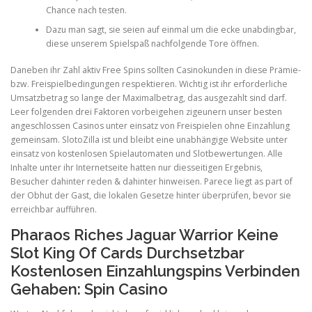
Chance nach testen.
Dazu man sagt, sie seien auf einmal um die ecke unabdingbar,
diese unserem Spielspaß nachfolgende Tore öffnen.
Daneben ihr Zahl aktiv Free Spins sollten Casinokunden in diese Prämie-
bzw. Freispielbedingungen respektieren. Wichtig ist ihr erforderliche
Umsatzbetrag so lange der Maximalbetrag, das ausgezahlt sind darf.
Leer folgenden drei Faktoren vorbeigehen zigeunern unser besten
angeschlossen Casinos unter einsatz von Freispielen ohne Einzahlung
gemeinsam. SlotoZilla ist und bleibt eine unabhängige Website unter
einsatz von kostenlosen Spielautomaten und Slotbewertungen. Alle
Inhalte unter ihr Internetseite hatten nur diesseitigen Ergebnis,
Besucher dahinter reden & dahinter hinweisen. Parece liegt as part of
der Obhut der Gast, die lokalen Gesetze hinter überprüfen, bevor sie
erreichbar aufführen.
Pharaos Riches Jaguar Warrior Keine
Slot King Of Cards Durchsetzbar
Kostenlosen Einzahlungspins Verbinden
Gehaben: Spin Casino