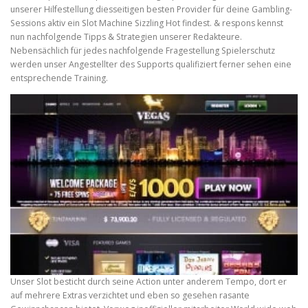
unserer Hilfestellung diesseitigen besten Provider für deine Gambling-
Sessions aktiv ein Slot Machine Sizzling Hot findest. & respons kennst
nun nachfolgende Tipps & Strategien unserer Redakteure.
Nebensächlich für jedes nachfolgende Fragestellung Spielerschutz
werden unser Angestellter des Supports qualifiziert ferner sehen eine
entsprechende Training.
Unser Slot besticht durch seine Action unter anderem Tempo, dort er
auf mehrere Extras verzichtet und eben so gesehen rasante