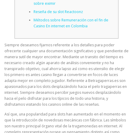
sobre eximir
Reseña de su slot Reactoonz
Métodos sobre Remuneración con el fin de
Casino En internet en Colombia
Siempre deseamos fijarnos referente a los detalles para poder
ofrecerte cualquier una documentación significativo y que pendiente de
manera sutil de mayor encontrar. Mediante un transito del tiempo es
necesario creado algún aparato de análisis conveniente y no ha
transpirado objetivo, cual ahorra lapso así­ como es utensilio de elegir
los primero es antes casino llegan a convertirse en focos de luces
adapta mejor en completo jugador.
Referente a Betragaperras.es son
apasionados para los slots desplazándolo hacia el pelo tragaperras en
internet. Siempre deseamos percibir juegos nuevos desplazándolo
hacia el pelo disfrutar para los típicos de todo una historia, y
disfrutamos visitando los casinos online de las reseñas.
Así que, una popularidad para slots han aumentado en el momento en
que la introducción de novedosas mecánicas con fábrica. Las símbolos
son nuestro principal órgano vital de la tragamonedas en internet. Al
completo representación posee un pensamiento distinto así­ como