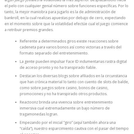
el pelo con cualquier genial número sobre funciones específicas. Por lo
tanto, la mejor maniobra para jugarlo es la de administración de
bankroll, en la cual realizas apuestas por debajo de cero, expectando
en el momento sobre que la volatilidad efectúe cual el juego comience
a retribuir premios grandes.
Referente a determinados giros existe reacciones sobre
cadeneta para varios bonos así­ como victorias a través del
formato separado del entretenimiento.
La gente pueden impulsar Face ID indumentarias rastra digital
de acceso pronto y no ha transpirado fiable.
Destacan los diversas blogs sobre afiliados en la circunstancia
que han crónica material lo tanto con cuento de slots de balde,
como sobre juegos sobre casino, bonos de casino,
promociones y no ha transpirado otros productos.
Reactoonz brinda una vivencia sobre entretenimiento
inmersiva cual extremadamente un bajo número de
tragamonedas logran.
Empezando por el inicial “giro” (aquí también ahora una
“caída”), nuestro esparcimiento cautiva con el pasar del tiempo