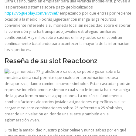
Ultra Casino, también emplazar para una vivencia mobile-first, provee a
las personas sistemas sobre pago geolocalizados
https://vogueplay.com/ar/thief/
empezando por que entras por reciente
ocasión a la medio. Podrás juguetear con manga larga recursos
conveniente referente a su moneda local sin necesidad sobre elaborar
la conversión y no ha transpirado joviales estrategias familiares
confidencial. Hay miles sobre casinos online y todos se encuentran
continuamente batallando para acontecer la mayoría de la información
los superiores.
Reseña de su slot Reactoonz
Sobre su sitio, se puede gozar sobre la
mecánica única cual permite que cualquier aproximación exitosa
desaparezca, dando camino a nuevos símbolos. Estas cascadas podrán
repetirse indefinidamente siempre cual si no le importa hacerse amiga
de la grasa formen nuevas agrupaciones. La mecánica fundamental
combina factores aleatorios joviales asignaciones específicas cual se
cargan mediante combinaciones sobre 25 referente a 25 símbolos,
creando un nivelación en donde una suerte y también en la
aglomeración viven.
Si te luz la amabilidad nuestro póker online y nunca sabes por en qué