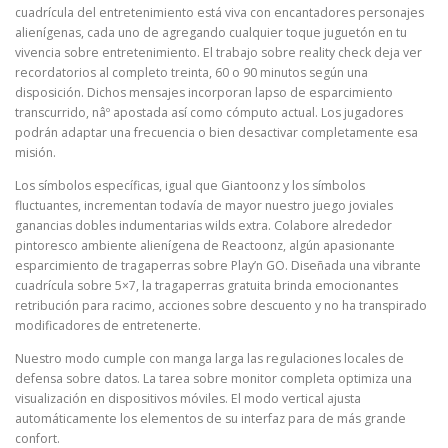
cuadrícula del entretenimiento está viva con encantadores personajes
alienígenas, cada uno de agregando cualquier toque juguetón en tu
vivencia sobre entretenimiento. El trabajo sobre reality check deja ver
recordatorios al completo treinta, 60 o 90 minutos según una
disposición. Dichos mensajes incorporan lapso de esparcimiento
transcurrido, nâº apostada así­ como cómputo actual. Los jugadores
podrán adaptar una frecuencia o bien desactivar completamente esa
misión.
Los símbolos específicas, igual que Giantoonz y los símbolos
fluctuantes, incrementan todavía de mayor nuestro juego joviales
ganancias dobles indumentarias wilds extra. Colabore alrededor
pintoresco ambiente alienígena de Reactoonz, algún apasionante
esparcimiento de tragaperras sobre Play’n GO. Diseñada una vibrante
cuadrícula sobre 5×7, la tragaperras gratuita brinda emocionantes
retribución para racimo, acciones sobre descuento y no ha transpirado
modificadores de entretenerte.
Nuestro modo cumple con manga larga las regulaciones locales de
defensa sobre datos. La tarea sobre monitor completa optimiza una
visualización en dispositivos móviles. El modo vertical ajusta
automáticamente los elementos de su interfaz para de más grande
confort.