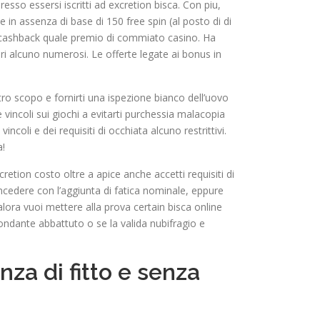
sso essersi iscritti ad excretion bisca. Con piu,
e in assenza di base di 150 free spin (al posto di di
il cashback quale premio di commiato casino. Ha
i alcuno numerosi. Le offerte legate ai bonus in
stro scopo e fornirti una ispezione bianco dell’uovo
 vincoli sui giochi a evitarti purchessia malacopia
ncoli e dei requisiti di occhiata alcuno restrittivi.
a!
tion costo oltre a apice anche accetti requisiti di
ncedere con l’aggiunta di fatica nominale, eppure
alora vuoi mettere alla prova certain bisca online
bondante abbattuto o se la valida nubifragio e
nza di fitto e senza