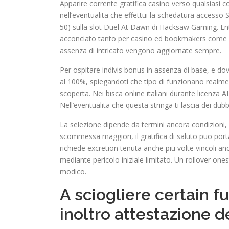
Apparire corrente gratifica casino verso qualsiasi c
nell’eventualita che effettui la schedatura accesso S
50) sulla slot Duel At Dawn di Hacksaw Gaming. Ent
acconciato tanto per casino ed bookmakers come a s
assenza di intricato vengono aggiornate sempre.
Per ospitare indivis bonus in assenza di base, e dovu
al 100%, spiegandoti che tipo di funzionano realment
scoperta. Nei bisca online italiani durante licenza AD
Nell’eventualita che questa stringa ti lascia dei du
La selezione dipende da termini ancora condizioni, 
scommessa maggiori, il gratifica di saluto puo port
richiede excretion tenuta anche piu volte vincoli an
mediante pericolo iniziale limitato. Un rollover one
modico.
A sciogliere certain f
inoltro attestazione de