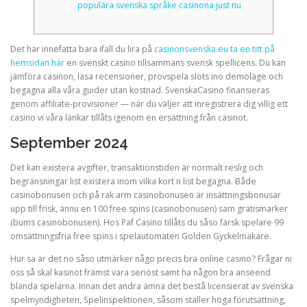
populära svenska språke casinona just nu
Det här innefatta bara ifall du lira på
casinonsvenska.eu ta en titt på
hemsidan här
en svenskt casino tillsammans svensk spellicens. Du kan
jämföra casinon, läsa recensioner, provspela slots ino demoläge och
begagna alla våra guider utan kostnad.
SvenskaCasino finansieras
genom affiliate-provisioner — när du väljer att inregistrera dig villig ett
casino vi våra länkar tillåts igenom en ersättning från casinot.
September 2024
Det kan existera avgifter, transaktionstiden är normalt reslig och
begränsningar list existera inom vilka kort n list begagna. Både
casinobonusen och på rak arm casinobonusen är insättningsbonusar
upp till frisk, ännu en 100 free spins (casinobonusen) sam gratismarker
(bums casinobonusen). Hos Paf Casino tillåts du såso färsk spelare 99
omsättningsfria free spins i spelautomaten Golden Gyckelmakare.
Hur sa är det no såso utmärker någo precis bra online casino? Frågar ni
oss så skal kasinot främst vara seriöst samt ha någon bra anseend
blanda spelarna. Innan det andra ämna det bestå licensierat av svenska
spelmyndigheten, Spelinspektionen, såsom ställer höga förutsättning,