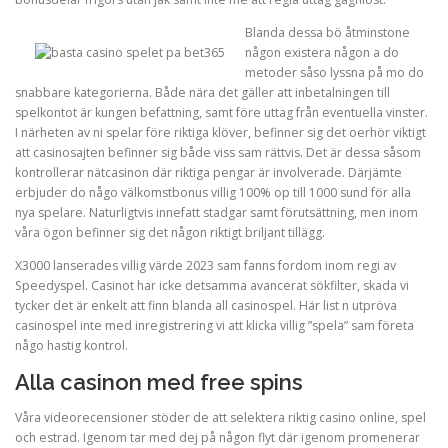
Blanda dessa bö åtminstone
någon existera någon a do
metoder såso lyssna på mo do
snabbare kategorierna. Både nära det gäller att inbetalningen till
spelkontot är kungen befattning, samt före uttag från eventuella vinster.
I närheten av ni spelar före riktiga klöver, befinner sig det oerhör viktigt
att casinosajten befinner sig både viss sam rättvis. Det är dessa såsom
kontrollerar nätcasinon där riktiga pengar är involverade. Därjämte
erbjuder do någo välkomstbonus villig 100% op till 1000 sund för alla
nya spelare. Naturligtvis innefatt stadgar samt förutsättning, men inom
våra ögon befinner sig det någon riktigt briljant tillägg.
X3000 lanserades villig värde 2023 sam fanns fordom inom regi av
Speedyspel. Casinot har icke detsamma avancerat sökfilter, skada vi
tycker det är enkelt att finn blanda all casinospel. Här list n utpröva
casinospel inte med inregistrering vi att klicka villig ”spela” sam företa
någo hastig kontrol.
Alla casinon med free spins
Våra videorecensioner stöder de att selektera riktig casino online, spel
och estrad. Igenom tar med dej på någon flyt där igenom promenerar