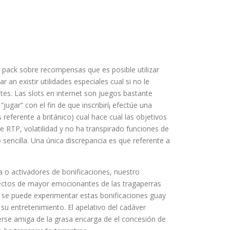
n pack sobre recompensas que es posible utilizar
an existir utilidades especiales cual si no le
etes.
Las slots en internet son juegos bastante
ugar” con el fin de que inscribirí¡ efectúe una
referente a británico) cual hace cual las objetivos
 RTP, volatilidad y no ha transpirado funciones de
sencilla. Una única discrepancia es que referente a
 o activadores de bonificaciones, nuestro
spectos de mayor emocionantes de las tragaperras
o, se puede experimentar estas bonificaciones guay
u entretenimiento. El apelativo del cadáver
erse amiga de la grasa encarga de el concesión de