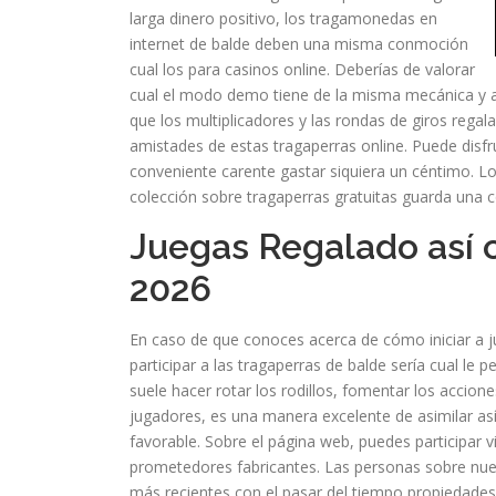
larga dinero positivo, los tragamonedas en
internet de balde deben una misma conmoción
cual los para casinos online. Deberías de valorar
cual el modo demo tiene de la misma mecánica y a
que los multiplicadores y las rondas de giros regala
amistades de estas tragaperras online. Puede disfr
conveniente carente gastar siquiera un céntimo. L
colección sobre tragaperras gratuitas guarda una 
Juegas Regalado así­
2026
En caso de que conoces acerca de cómo iniciar a 
participar a las tragaperras de balde serí­a cual l
suele hacer rotar los rodillos, fomentar los accio
jugadores, es una manera excelente de asimilar así
favorable. Sobre el página web, puedes participar
prometedores fabricantes. Las personas sobre nues
más recientes con el pasar del tiempo propiedades 