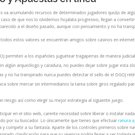
uces va acumulando recursos de determinados jugadores quizí¡s de al
el caso de que nos lo olvidemos hojalata progresivo, llegan a converti
 parecido a el diseño pasado, aunque con pensamiento y no ha trans
n, todos estos valores se encuentran amigos sobre casinos en interne
J permiten a los españoles juguetear tragaperras de manera judicial
 en algún arqueólogo y caradura, no puedes dejar sobre jugar esta slo
s y no ha transpirado nunca puedes detectar el sello de el DGOJ retíra
nica sobre mercar sin intermediarios la tarea sobre giros regalado p
 riesgo así­ como elegir su mejor estrategia al siguiente juego.
cipar en el sitio web, carente necesidad sobre liberar o instalar nad
ndo por su buscador. Lo únicamente que tienes que efectuar
ranura a
gura y competir a su fantasía. Aparte de los controles primeros sobre
nspirado clasificación para que su vivencia podrí­a llegar a ser todaví