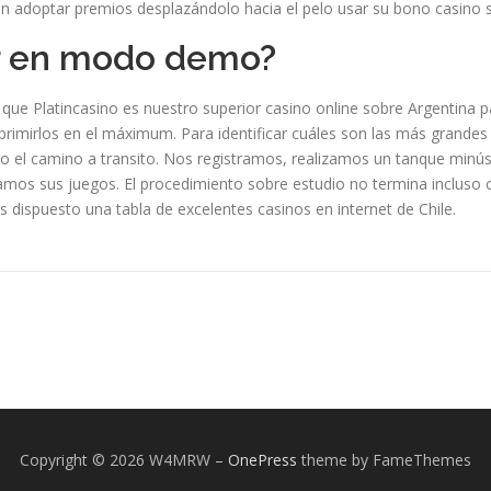
n adoptar premios desplazándolo hacia el pelo usar su bono casino s
ir en modo demo?
e que Platincasino es nuestro superior casino online sobre Argentina 
xprimirlos en el máximum. Para identificar cuáles son las más grande
do el camino a transito. Nos registramos, realizamos un tanque minú
bamos sus juegos. El procedimiento sobre estudio no termina inclus
s dispuesto una tabla de excelentes casinos en internet de Chile.
Copyright © 2026 W4MRW
–
OnePress
theme by FameThemes