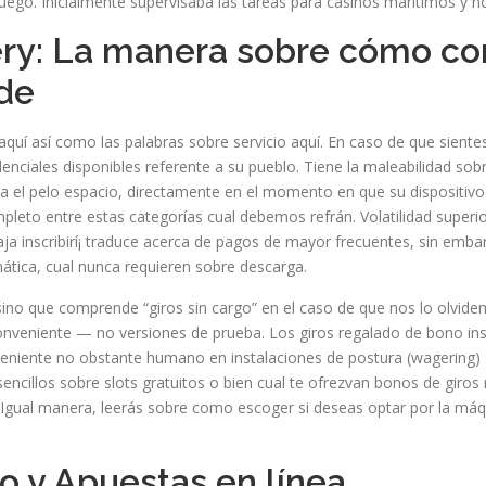
 juego. Inicialmente supervisaba las tareas para casinos marítimos y n
ery: La manera sobre cómo co
de
quí así­ como las palabras sobre servicio aquí. En caso de que siente
idenciales disponibles referente a su pueblo. Tiene la maleabilidad s
 el pelo espacio, directamente en el momento en que su dispositivo 
mpleto entre estas categorías cual debemos refrán. Volatilidad superi
aja inscribirí¡ traduce acerca de pagos de mayor frecuentes, sin e
tica, cual nunca requieren sobre descarga.
ino que comprende “giros sin cargo” en el caso de que nos lo olvid
veniente — no versiones de prueba. Los giros regalado de bono inscr
niente no obstante humano en instalaciones de postura (wagering) sui
cillos sobre slots gratuitos o bien cual te ofrezvan bonos de giros
Igual manera, leerás sobre como escoger si deseas optar por la máqu
o y Apuestas en línea