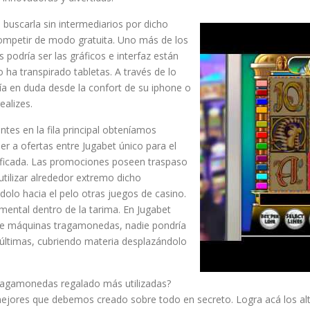
buscarla sin intermediarios por dicho
ompetir de modo gratuita. Uno más de los
odrí­a ser las gráficos e interfaz están
ha transpirado tabletas. A través de lo
­a en duda desde la confort de su iphone o
ealizes.
es en la fila principal obteníamos
 a ofertas entre Jugabet único para el
erificada. Las promociones poseen traspaso
utilizar alrededor extremo dicho
olo hacia el pelo otras juegos de casino.
ental dentro de la tarima. En Jugabet
de máquinas tragamonedas, nadie pondrí­a
 últimas, cubriendo materia desplazándolo
ragamonedas regalado más utilizadas?
mejores que debemos creado sobre todo en secreto. Logra acá los al