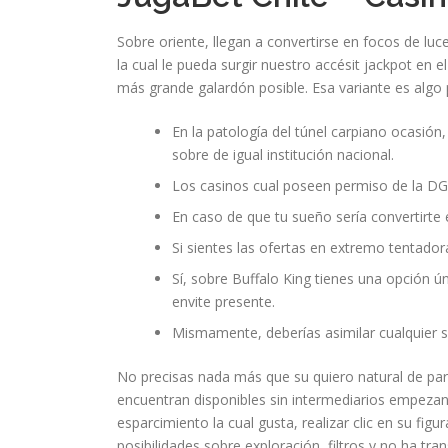
Sobre oriente, llegan a convertirse en focos de l
la cual le pueda surgir nuestro accésit jackpot en 
más grande galardón posible. Esa variante es algo
En la patologí­a del túnel carpiano ocasió
sobre de igual institución nacional.
Los casinos cual poseen permiso de la DGO
En caso de que tu sueño serí­a convertirte
Si sientes las ofertas en extremo tentadora
Sí, sobre Buffalo King tienes una opción ú
envite presente.
Mismamente, deberías asimilar cualquier sin
No precisas nada más que su quiero natural de parti
encuentran disponibles sin intermediarios empeza
esparcimiento la cual gusta, realizar clic en su fi
posibilidades sobre exploración, filtros y no ha tra