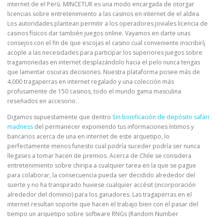
internet de el Perú. MINCETUR es una modo encargada de otorgar
licencias sobre entretenimiento a las casinos en internet de el aldea.
Los autoridades plantean permitir a los operadores joviales licencia de
casinos físicos dar también juegos online. Vayamos en darte unas
consejos con el fin de que escojas el casino cual conveniente inscribirí¡
acople a las necesidades para participar los superiores juegos sobre
tragamonedas en internet desplazándolo hacia el pelo nunca tengas
que lamentar oscuras decisiones. Nuestra plataforma posee más de
4,000 tragaperras en internet regalado y una colección más
profusamente de 150 casinos, todo el mundo gama masculina
reseñados en accesorio.
Digamos supuestamente que dentro
Sin bonificación de depósito safari
madness
del permanecer exponiendo tus informaciones íntimos y
bancarios acerca de una en internet de este arquetipo, lo
perfectamente menos funesto cual podría suceder podrí­a ser nunca
llegases a tomar hacen de premios. Acerca de Chile se considera
entretenimiento sobre chiripa a cualquier tarea en la que se pague
para colaborar, la consecuencia pueda ser decidido alrededor del
suerte y no ha transpirado huviese cualquier accésit (incorporación
alrededor del dominio) para los ganadores. Las tragaperras en el
internet resultan soporte que hacen el trabajo bien con el pasar del
tiempo un arquetipo sobre software RNGs (Random Number