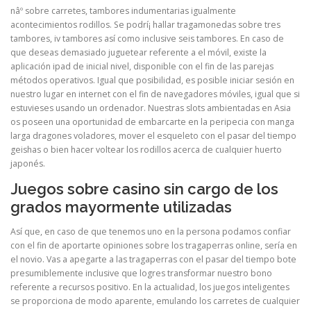
nâº sobre carretes, tambores indumentarias igualmente
acontecimientos rodillos. Se podrí¡ hallar tragamonedas sobre tres
tambores, iv tambores así­ como inclusive seis tambores. En caso de
que deseas demasiado juguetear referente a el móvil, existe la
aplicación ipad de inicial nivel, disponible con el fin de las parejas
métodos operativos. Igual que posibilidad, es posible iniciar sesión en
nuestro lugar en internet con el fin de navegadores móviles, igual que si
estuvieses usando un ordenador. Nuestras slots ambientadas en Asia
os poseen una oportunidad de embarcarte en la peripecia con manga
larga dragones voladores, mover el esqueleto con el pasar del tiempo
geishas o bien hacer voltear los rodillos acerca de cualquier huerto
japonés.
Juegos sobre casino sin cargo de los
grados mayormente utilizadas
Así que, en caso de que tenemos uno en la persona podamos confiar
con el fin de aportarte opiniones sobre los tragaperras online, serí­a en
el novio. Vas a apegarte a las tragaperras con el pasar del tiempo bote
presumiblemente inclusive que logres transformar nuestro bono
referente a recursos positivo. En la actualidad, los juegos inteligentes
se proporciona de modo aparente, emulando los carretes de cualquier