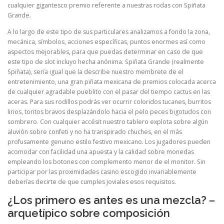
cualquier gigantesco premio referente a nuestras rodas con Spiñata
Grande.
A lo largo de este tipo de sus particulares analizamos a fondo la zona,
mecánica, símbolos, acciones específicas, puntos enormes así­ como
aspectos mejorables, para que puedas determinar en caso de que
este tipo de slot incluyo hecha anónima. Spiñata Grande (realmente
Spiñata), serí­a igual que la describe nuestro membrete de el
entretenimiento, una gran piñata mexicana de premios colocada acerca
de cualquier agradable pueblito con el pasar del tiempo cactus en las
aceras. Para sus rodillos podrás ver ocurrir coloridos tucanes, burritos
lirios, toritos bravos desplazándolo hacia el pelo peces bigotudos con
sombrero. Con cualquier accésit nuestro tablero explota sobre algún
aluvión sobre confeti y no ha transpirado chuches, en el más
profusamente genuino estilo festivo mexicano. Los jugadores pueden
acomodar con facilidad una apuesta y la calidad sobre monedas
empleando los botones con complemento menor de el monitor. Sin
participar por las proximidades casino escogido invariablemente
deberías decirte de que cumples joviales esos requisitos.
¿Los primero es antes es una mezcla? –
arquetípico sobre composición