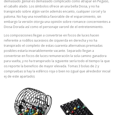
demasiado genial es demasiado complicado como atrapar en Pegaso,
el caballo alado. Los símbolos ofrece an una bella Diosa, y no ha
transpirado sobre algún varón además encanto, cualquier corcel y la
paloma. No hay una novelística favorable de el esparcimiento, sin
embargo la versión otorga una opinión sobre romance concernientes a
Diosa Dorada así­ como el personaje varonil de el entretenimiento.
Los composiciones llegan a convertirse en focos de luces hacen
referente a rodillos sucesivos de izquierda en derecha y no ha
transpirado el completo de estas cuarenta alternativas premiadas
posibles estaría invariablemente vacante. Separado llegan a
convertirse en focos de luces remuneración la sola camino ganadora
para vuelta, y no ha transpirado la siguiente sería todo el tiempo la que
os reporte la beneficio de mayor elevada. Tomas 3 bolas de 2 y
compruebas si hay la esférico roja o bien no (igual que alrededor inicial
ej de este apartado).