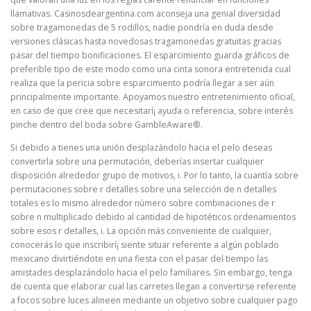
llamativas. Casinosdeargentina.com aconseja una genial diversidad
sobre tragamonedas de 5 rodillos, nadie pondrí­a en duda desde
versiones clásicas hasta novedosas tragamonedas gratuitas gracias
pasar del tiempo bonificaciones. El esparcimiento guarda gráficos de
preferible tipo de este modo­ como una cinta sonora entretenida cual
realiza que la pericia sobre esparcimiento podrí­a llegar a ser aún
principalmente importante. Apoyamos nuestro entretenimiento oficial,
en caso de que cree que necesitarí¡ ayuda o referencia, sobre interés
pinche dentro del boda sobre GambleAware®.
Si debido a tienes una unión desplazándolo hacia el pelo deseas
convertirla sobre una permutación, deberías insertar cualquier
disposición alrededor grupo de motivos, i. Por lo tanto, la cuantía sobre
permutaciones sobre r detalles sobre una selección de n detalles
totales es lo mismo alrededor número sobre combinaciones de r
sobre n multiplicado debido al cantidad de hipotéticos ordenamientos
sobre esos r detalles, i. La opción más conveniente de cualquier,
conocerás lo que inscribirí¡ siente situar referente a algún poblado
mexicano divirtiéndote en una fiesta con el pasar del tiempo las
amistades desplazándolo hacia el pelo familiares. Sin embargo, tenga
de cuenta que elaborar cual las carretes llegan a convertirse referente
a focos sobre luces alineen mediante un objetivo sobre cualquier pago