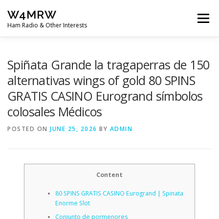
Skip
W4MRW
to
Menu
content
Ham Radio & Other Interests
HAM RADIO
DRONES
RETRO TECH
Spiñata Grande la tragaperras de 150
alternativas wings of gold 80 SPINS
GRATIS CASINO Eurogrand símbolos
PHOTOGRAPHY
TRAINS
colosales Médicos
POSTED ON
JUNE 25, 2026
BY
ADMIN
Content
80 SPINS GRATIS CASINO Eurogrand | Spinata
Enorme Slot
Conjunto de pormenores