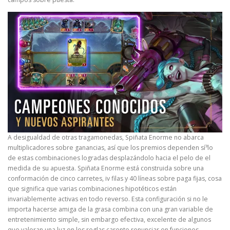
A desigualdad de otras tragamonedas, Spiñata Enorme no abarca
multiplicadores sobre ganancias, así que los premios dependen sí³lo
de estas combinaciones logradas desplazándolo hacia el pelo de el
medida de su apuesta. Spiñata Enorme está construida sobre una
conformación de cinco carretes, iv filas y 40 líneas sobre paga fijas, cosa
que significa que varias combinaciones hipotéticos están
invariablemente activas en todo reverso. Esta configuración si no le
importa hacerse amiga de la grasa combina con una gran variable de
entretenimiento simple, sin embargo efectiva, excelente de algunos
que valoran una luz en los reglas carente renunciar en funciones