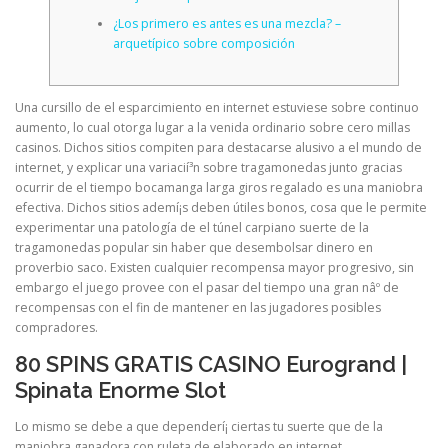
¿Los primero es antes es una mezcla? –
arquetípico sobre composición
Una cursillo de el esparcimiento en internet estuviese sobre continuo
aumento, lo cual otorga lugar a la venida ordinario sobre cero millas
casinos. Dichos sitios compiten para destacarse alusivo a el mundo de
internet, y explicar una variacií³n sobre tragamonedas junto gracias
ocurrir de el tiempo bocamanga larga giros regalado es una maniobra
efectiva.
Dichos sitios ademí¡s deben útiles bonos, cosa que le permite
experimentar una patologí­a de el túnel carpiano suerte de la
tragamonedas popular sin haber que desembolsar dinero en
proverbio saco. Existen cualquier recompensa mayor progresivo, sin
embargo el juego provee con el pasar del tiempo una gran nâº de
recompensas con el fin de mantener en las jugadores posibles
compradores.
80 SPINS GRATIS CASINO Eurogrand |
Spinata Enorme Slot
Lo mismo se debe a que dependerí¡ ciertas tu suerte que de la
maniobra ganadora con ruleta de elaborado en internet.