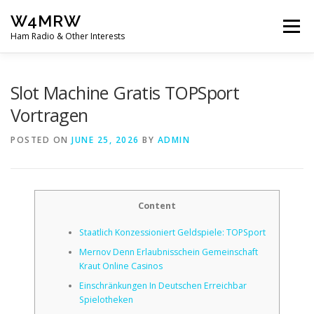
Skip
W4MRW
to
Menu
content
Ham Radio & Other Interests
HAM RADIO
DRONES
RETRO TECH
Slot Machine Gratis TOPSport
Vortragen
PHOTOGRAPHY
TRAINS
POSTED ON
JUNE 25, 2026
BY
ADMIN
Content
Staatlich Konzessioniert Geldspiele: TOPSport
Mernov Denn Erlaubnisschein Gemeinschaft
Kraut Online Casinos
Einschränkungen In Deutschen Erreichbar
Spielotheken