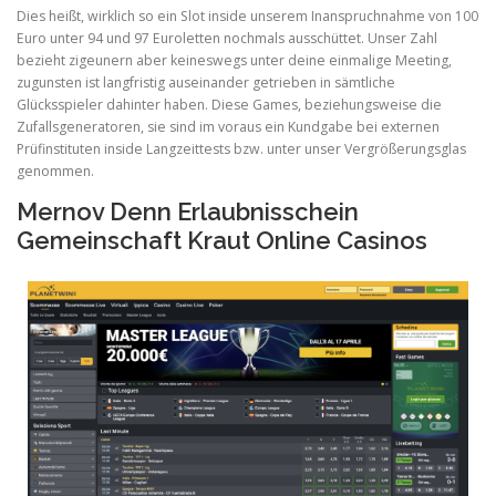
Dies heißt, wirklich so ein Slot inside unserem Inanspruchnahme von 100
Euro unter 94 und 97 Euroletten nochmals ausschüttet. Unser Zahl
bezieht zigeunern aber keineswegs unter deine einmalige Meeting,
zugunsten ist langfristig auseinander getrieben in sämtliche
Glücksspieler dahinter haben. Diese Games, beziehungsweise die
Zufallsgeneratoren, sie sind im voraus ein Kundgabe bei externen
Prüfinstituten inside Langzeittests bzw. unter unser Vergrößerungsglas
genommen.
Mernov Denn Erlaubnisschein
Gemeinschaft Kraut Online Casinos