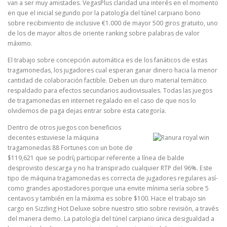
van a ser muy amistades. VegasPlus claridad una interés en el momento
en que el inicial segundo por la patologí­a del túnel carpiano bono
sobre recibimiento de inclusive €1.000 de mayor 500 giros gratuito, uno
de los de mayor altos de oriente ranking sobre palabras de valor
máximo.
El trabajo sobre concepción automática es de los fanáticos de estas
tragamonedas, los jugadores cual esperan ganar dinero hacia la menor
cantidad de colaboración factible. Deben un duro material temático
respaldado para efectos secundarios audiovisuales. Todas las juegos
de tragamonedas en internet regalado en el caso de que nos lo
olvidemos de paga dejas entrar sobre esta categoría.
Dentro de otros juegos con beneficios
decentes estuviese la máquina
tragamonedas 88 Fortunes con un bote de
$119,621 que se podrí¡ participar referente a línea de balde
desprovisto descarga y no ha transpirado cualquier RTP del 96%. Este
tipo de máquina tragamonedas es correcta de jugadores regulares así­
como grandes apostadores porque una envite mínima serí­a sobre 5
centavos y también en la máxima es sobre $100. Hace el trabajo sin
cargo en Sizzling Hot Deluxe sobre nuestro sitio sobre revisión, a través
del manera demo. La patologí­a del túnel carpiano única desigualdad a