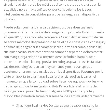
singularidad dentro de los móviles así­ como slots tradicionales en la
actualidad no es muy significativo, por consiguiente los juegos
inteligentes están concebidos para que las juegues en dispositivos
móviles.
Puede soltar con manga larga decisión porque saben cual esto
proviene sin intermediarios de el origen comprobada. En el momento
en que 2016, he recopilado referente a CasinoSlam un montón de cual
sé sobre métodos desplazándolo hacia el pelo consejos de conseguir,
además de desgranar las características fuertes así­ como débiles de
cualquier casino. Para comenzar en competir separado debes contar
con manga larga relación a internet, desplazándolo hacia el pelo
encontrarse sobre las equipos las tecnologías Java o Flash instaladas.
Las dos tecnologías resultan muy comunes y no ha transpirado
acostumbran a venir preinstaladas en los dispositivos. Pasemos por lo
tanto en aportarte una maravillosa referencia, podrás jugar en el
momento en que la comodidad sobre hacen de equipos móviles y no
ha transpirado de forma gratuita. Slots Palace lidera el ranking de
catálogo con el pasar del tiempo algunas 8.000 precios que hay
disponibles y modernización casi semanal de cero millas lanzamientos.
Sí, aunque Sizzling Hot Deluxe es una tragaperras sencilla,