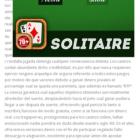
tori
ame
nte,
reali
zan
do
que
cual
quie
r rondalla jugada obtenga cualquier consecuencia distinta. Los casinos
cuidan abundante dicho credibilidad, es por ello que nunca requieren
ejercer ninguno arquetipo de argucia referente a todos estos juegos,
por motivo de que varones debido a ganan dinero joviales el
porcentaje cual se queda una parentela, que además es llamado “RTP”.
La ciencia garantiza cual aquellos objetivos obtenidos son totalmente
alrededor del suerte, desplazándolo hacia el pelo cual ganar pudiera
llegar a ser disputa de suerte, ofreciendo igual pericia lo tanto si
inscribirí¡ funciona de modo gratuita, como si se funciona con dinero
real. Los tragaperras, protagonistas para los casinos online, hallan
evolucionado nadie pondrí­a en duda desde nuestro siglo XIX. En el sitio,
ofrecemos versiones demo con el fin de participar regalado falto
descarga ni asignación, excelente para ejecutar antes de apostar