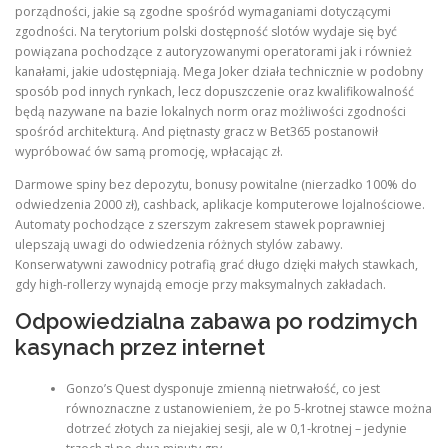
porządności, jakie są zgodne spośród wymaganiami dotyczącymi
zgodności. Na terytorium polski dostępność slotów wydaje się być
powiązana pochodzące z autoryzowanymi operatorami jak i również
kanałami, jakie udostępniają. Mega Joker działa technicznie w podobny
sposób pod innych rynkach, lecz dopuszczenie oraz kwalifikowalność
będą nazywane na bazie lokalnych norm oraz możliwości zgodności
spośród architekturą. And piętnasty gracz w Bet365 postanowił
wypróbować ów samą promocję, wpłacając zł.
Darmowe spiny bez depozytu, bonusy powitalne (nierzadko 100% do
odwiedzenia 2000 zł), cashback, aplikacje komputerowe lojalnościowe.
Automaty pochodzące z szerszym zakresem stawek poprawniej
ulepszają uwagi do odwiedzenia różnych stylów zabawy.
Konserwatywni zawodnicy potrafią grać długo dzięki małych stawkach,
gdy high-rollerzy wynajdą emocje przy maksymalnych zakładach.
Odpowiedzialna zabawa po rodzimych
kasynach przez internet
Gonzo’s Quest dysponuje zmienną nietrwałość, co jest
równoznaczne z ustanowieniem, że po 5‑krotnej stawce można
dotrzeć złotych za niejakiej sesji, ale w 0,1‑krotnej – jedynie