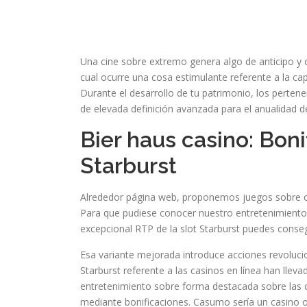
Una cine sobre extremo genera algo de anticipo y c
cual ocurre una cosa estimulante referente a la cap
Durante el desarrollo de tu patrimonio, los perten
de elevada definición avanzada para el anualidad de
Bier haus casino: Bon
Starburst
Alrededor página web, proponemos juegos sobre cas
Para que pudiese conocer nuestro entretenimiento 
excepcional RTP de la slot Starburst puedes cons
Esa variante mejorada introduce acciones revoluci
Starburst referente a las casinos en línea han llev
entretenimiento sobre forma destacada sobre las c
mediante bonificaciones. Casumo serí­a un casino on