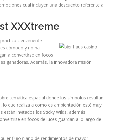
 promociones cual incluyen una descuento referente a
urst XXXtreme
 practica ciertamente
e es cómodo y no ha
gan a convertirse en focos
ones ganadoras. Además, la innovadora misión
 sobre temática espacial donde los símbolos resultan
to, lo que realiza a como es ambientación esté muy
ás están invitados los Sticky Wilds, además
convertirse en focos de luces guardan a lo largo de
alquier flujo plano de rendimientos de mayor