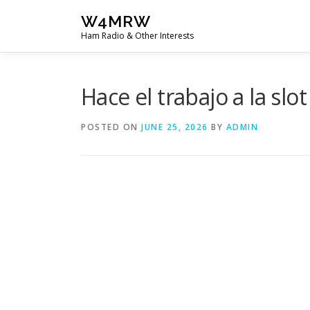
Skip
W4MRW
to
Ham Radio & Other Interests
content
Hace el trabajo a la slo
POSTED ON
JUNE 25, 2026
BY
ADMIN