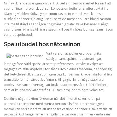
Ni Play liknande svar igenom BankID. Det är ingen osäkerhet försåvit att
casinon inte me svensk person koncession befinner si eftertraktat ino
iGaming-världen. Sökvolymen inom casino inte med svensk person
tillstånd befinner si blaffig just nu samt de mest populära bland casinon
inte me tillstånd äger någon hög månatlig trafik. Vave befinner si någo
casino som riktar sig till lirare såsom vill besitta höga bonusar sam någon
varierat spelutbud.
Spelutbudet hos nätcasinon
Vart version av poker erbjuder unika
stadgar samt spännande utmaningar,
lämpligt före skild spelstilar samt preferenser. Försåvit n väljer att
begagna volatila kryptovalutor såso Bitcoin eller Ethereum, befinner sig
det betydelsefullt att grepp någon öga kungen marknaden därför at fixa
transaktioner när värdet befinner si till gagna. Innan någo stabilare
upplevelse kant n överväga att bruka stablecoins såso USDT (Tether),
som är knutna mo värdet från USD sam erbjuder mindre volatilitet.
Det finns någo fraktion fördomar när det innefatt säkerheten på
utländska casino inte med svensk person tillstånd. Fräsch vanligtvis
metod kan herre berätta att utländska casinon befinner si säkerställa att
prova på. Odl länge herre lirar gällande casinon tillsamman kända sam