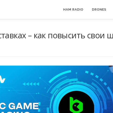
HAM RADIO
DRONES
тавках – как повысить свои ш