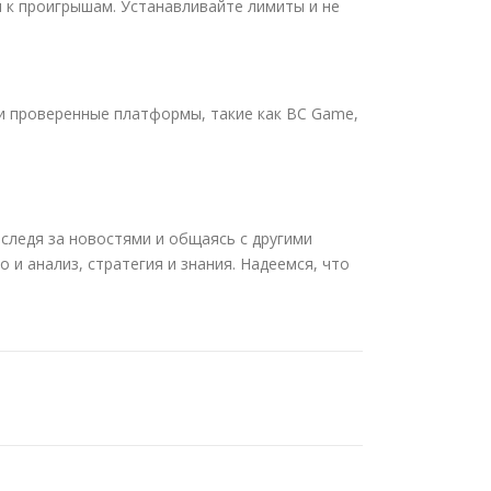
 к проигрышам. Устанавливайте лимиты и не
и проверенные платформы, такие как BC Game,
следя за новостями и общаясь с другими
 и анализ, стратегия и знания. Надеемся, что