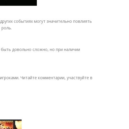
 других событиях могут значительно повлиять
 роль.
 быть довольно сложно, но при наличии
игроками. Читайте комментарии, участвуйте в