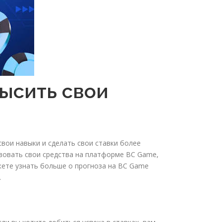
высить свои
свои навыки и сделать свои ставки более
ьзовать свои средства на платформе BC Game,
жете узнать больше о прогноза на BC Game
.