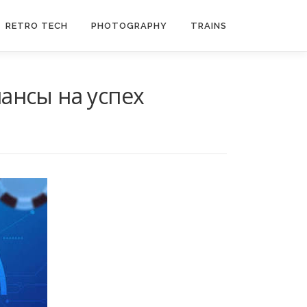
RETRO TECH
PHOTOGRAPHY
TRAINS
ансы на успех