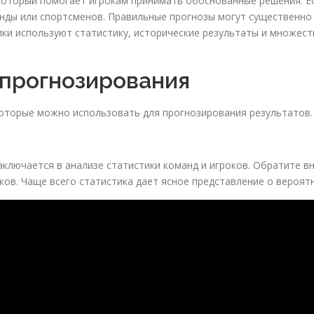
который помогает игрокам принимать обоснованные решения. Есл
анды или спортсменов. Правильные прогнозы могут существенно
ки используют статистику, исторические результаты и множест
 прогнозирования
оторые можно использовать для прогнозирования результатов. 
аключается в анализе статистики команд и игроков. Обратите в
ов. Чаще всего статистика дает ясное представление о вероятн