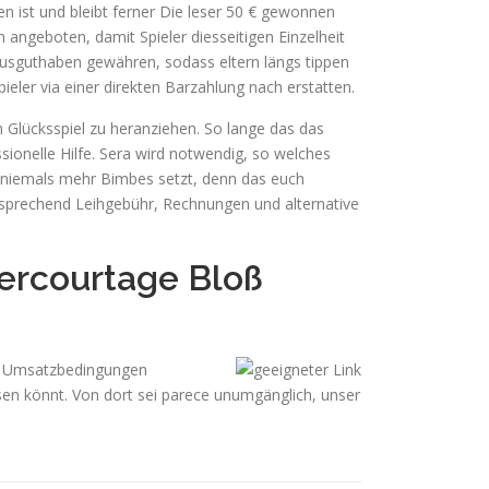
 ist und bleibt ferner Die leser 50 € gewonnen
ngeboten, damit Spieler diesseitigen Einzelheit
onusguthaben gewähren, sodass eltern längs tippen
eler via einer direkten Barzahlung nach erstatten.
lücksspiel zu heranziehen. So lange das das
sionelle Hilfe. Sera wird notwendig, so welches
ihr niemals mehr Bimbes setzt, denn das euch
tsprechend Leihgebühr, Rechnungen und alternative
lercourtage Bloß
die Umsatzbedingungen
en könnt. Von dort sei parece unumgänglich, unser