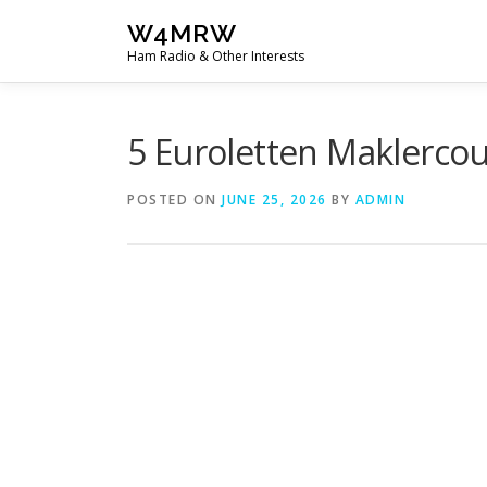
Skip
W4MRW
to
Ham Radio & Other Interests
content
5 Euroletten Maklercou
POSTED ON
JUNE 25, 2026
BY
ADMIN