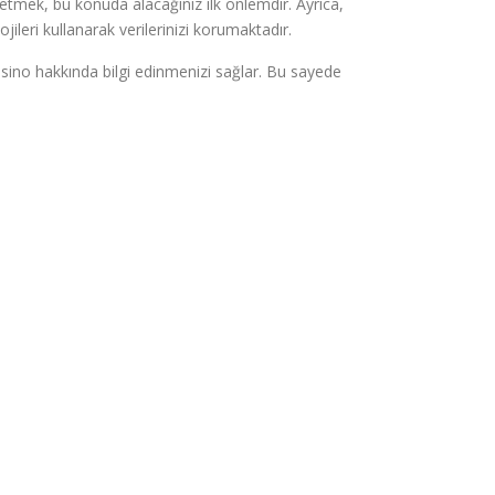
etmek, bu konuda alacağınız ilk önlemdir. Ayrıca,
ileri kullanarak verilerinizi korumaktadır.
asino hakkında bilgi edinmenizi sağlar. Bu sayede