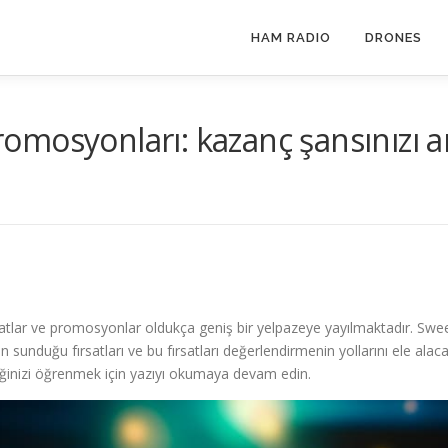
HAM RADIO
DRONES
mosyonları: kazanç şansınızı ar
fırsatlar ve promosyonlar oldukça geniş bir yelpazeye yayılmaktadır. S
sunduğu fırsatları ve bu fırsatları değerlendirmenin yollarını ele alaca
eceğinizi öğrenmek için yazıyı okumaya devam edin.