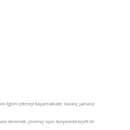
n ilgisini çekmeyi başarmaktadır. Kazanç şansınızı
unu denemek, çevrimiçi oyun dünyasında keyifli bir