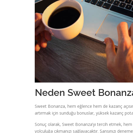
Neden Sweet Bonanza’
Sweet Bonanza, hem eğlence hem de kazanç açısından
artırmak için sunduğu bonuslar, yüksek kazanç potansiy
Sonuç olarak, Sweet Bonanza’yı tercih etmek, hem e
yolculuğa çıkmanızı sağlayacaktır. Şansınızı denemek