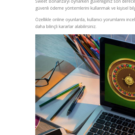
Sweet Bonanza’yı oynarken güvenliğiniz son derece ö
güvenli ödeme yöntemlerini kullanmak ve kişisel bilgi
Özellikle online oyunlarda, kullanıcı yorumlarını in
daha bilinçli kararlar alabilirsiniz.