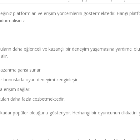
iniz platformları ve erişim yöntemlerini göstermektedir. Hangi platfo
durmalısınız.
rın daha eğlenceli ve kazançlı bir deneyim yaşamasına yardımcı olur
alır.
kazanma şansı sunar.
er bonuslarla oyun deneyimi zenginleşir.
 erişim sağlar.
cuları daha fazla cezbetmektedir.
adar popüler olduğunu gösteriyor. Herhangi bir oyuncunun dikkatini 