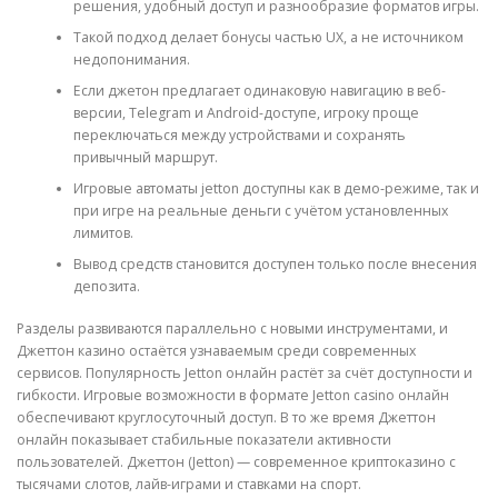
решения, удобный доступ и разнообразие форматов игры.
Такой подход делает бонусы частью UX, а не источником
недопонимания.
Если джетон предлагает одинаковую навигацию в веб-
версии, Telegram и Android-доступе, игроку проще
переключаться между устройствами и сохранять
привычный маршрут.
Игровые автоматы jetton доступны как в демо‑режиме, так и
при игре на реальные деньги с учётом установленных
лимитов.
Вывод средств становится доступен только после внесения
депозита.
Разделы развиваются параллельно с новыми инструментами, и
Джеттон казино остаётся узнаваемым среди современных
сервисов. Популярность Jetton онлайн растёт за счёт доступности и
гибкости. Игровые возможности в формате Jetton casino онлайн
обеспечивают круглосуточный доступ. В то же время Джеттон
онлайн показывает стабильные показатели активности
пользователей. Джеттон (Jetton) — современное криптоказино с
тысячами слотов, лайв-играми и ставками на спорт.