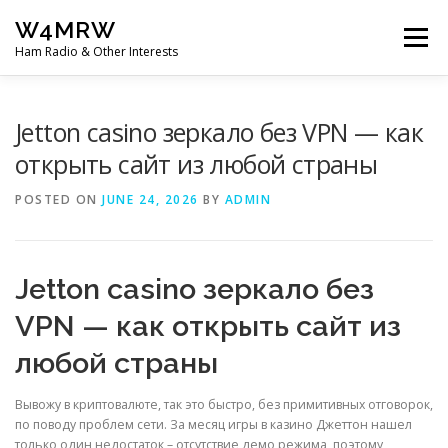
Skip
W4MRW
to
Menu
content
Ham Radio & Other Interests
HAM RADIO
DRONES
RETRO TECH
Jetton casino зеркало без VPN — как
открыть сайт из любой страны
PHOTOGRAPHY
TRAINS
POSTED ON
JUNE 24, 2026
BY
ADMIN
Jetton casino зеркало без
VPN — как открыть сайт из
любой страны
Вывожу в криптовалюте, так это быстро, без примитивных отговорок,
по поводу проблем сети. За месяц игры в казино Джеттон нашел
только один недостаток – отсутствие демо режима, поэтому