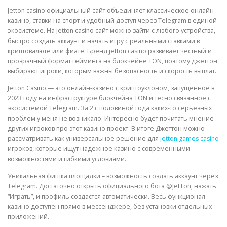
Jetton casino официальный сайт объединяет классическое онлайн-
казино, ставки на спорт и удобный доступ через Telegram в единой
экосистеме. На jetton casino сайт можно зайти с любого устройства,
быстро создать аккаунт и начать игру с реальными ставками в
криптовалюте или фиате. Бренд jetton casino развивает честный и
прозрачный формат гейминга на блокчейне TON, поэтому джеттон
выбирают игроки, которым важны безопасность и скорость выплат.
Jetton Casino — это онлайн-казино с криптоуклоном, запущенное в
2023 году на инфраструктуре блокчейна TON и тесно связанное с
экосистемой Telegram. За 2 с половиной года каких-то серьезных
проблем у меня не возникало. Интересно будет почитать мнение
других игроков про этот казино проект. В итоге Джеттон можно
рассматривать как универсальное решение для
jetton games casino
игроков, которые ищут надежное казино с современными
возможностями и гибкими условиями.
Уникальная фишка площадки – возможность создать аккаунт через
Telegram. Достаточно открыть официального бота @JetTon, нажать
“Играть”, и профиль создастся автоматически. Весь функционал
казино доступен прямо в мессенджере, без установки отдельных
приложений.