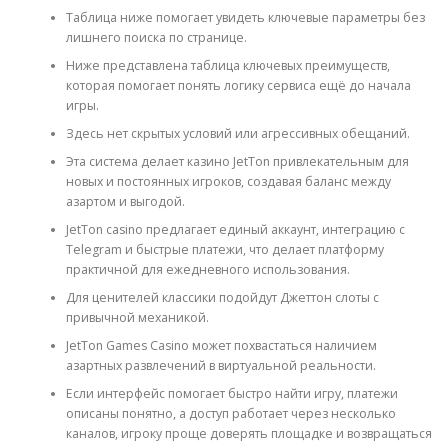
Таблица ниже помогает увидеть ключевые параметры без
лишнего поиска по странице.
Ниже представлена таблица ключевых преимуществ,
которая помогает понять логику сервиса ещё до начала
игры.
Здесь нет скрытых условий или агрессивных обещаний.
Эта система делает казино JetTon привлекательным для
новых и постоянных игроков, создавая баланс между
азартом и выгодой.
JetTon casino предлагает единый аккаунт, интеграцию с
Telegram и быстрые платежи, что делает платформу
практичной для ежедневного использования.
Для ценителей классики подойдут Джеттон слоты с
привычной механикой.
JetTon Games Casino может похвастаться наличием
азартных развлечений в виртуальной реальности.
Если интерфейс помогает быстро найти игру, платежи
описаны понятно, а доступ работает через несколько
каналов, игроку проще доверять площадке и возвращаться