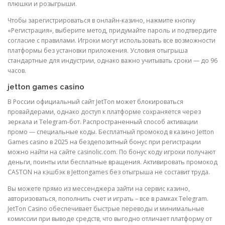
плюшки и розыгрыши.
Чтобы зарегистрироваться в онлайн-казино, нажмите кнопку
«Регистрация», выберите метод, придумайте пароль и подтвердите
согласие с правилами. Игроки могут использовать все возможности
платформы без установки приложения. Условия отыгрыша
стандартные для индустрии, однако важно учитывать сроки — до 96
часов.
jetton games casino
В России официальный сайт JetTon может блокироваться
провайдерами, однако доступ к платформе сохраняется через
зеркала и Telegram-бот. Распространенный способ активации
промо ― специальные коды. Бесплатный промокод в казино Jetton
Games casino в 2025 на бездепозитный бонус при регистрации
можно найти на сайте casinolic.com. По бонус коду игроки получают
деньги, поинты или бесплатные вращения. Активировать промокод
CASTON на кэшбэк в Jettongames без отыгрыша не составит труда.
Вы можете прямо из мессенджера зайти на сервис казино,
авторизоваться, пополнить счет и играть – все в рамках Telegram.
JetTon Casino обеспечивает быстрые переводы и минимальные
комиссии при выводе средств, что выгодно отличает платформу от