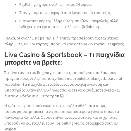
PayPal – γρήγορη ανάληψη εντός 24 ωρών.
Trustly – άμεση μεταφορά από λογαριασμό τράπεζας.
Πιστωτικές κάρτες Ελληνικών τραπεζών – ασφαλείς, αλλά
ενδέχεται να χρειαστεί επιπλέον επιβεβαίωση.
Γενικά, οι αναλήψεις με PayPal ή Trustly προσφέρουν τις ταχύτερες
πληρωμές, ενώ οι κάρτες μπορεί να χρειαστούν 2‑5 εργάσιμες ημέρες.
Live Casino & Sportsbook – Τι παιχνίδια
μπορείτε να βρείτε;
Στο live casino του Regency, οι παίκτες μπορούν να απολαύσουν
πραγματικούς ντίλερ σε παιχνίδια όπως roulette, blackjack, baccarat
και poker. Τα παιχνίδια μεταδίδονται σε υψηλή ανάλυση και
υποστηρίζουν την ελληνική γλώσσα, ώστε να αισθάνεστε άνετα και
άμεσα συνδεδεμένοι με το τραπέζι.
Η ενότητα sportsbook καλύπτει τα μεγάλα αθλήματα όπως
ποδόσφαιρο, μπάσκετ, τένις και σπουδαιότερα γεγονότα όπως τα
Παγκόσμια Κύπελλα. Οι odds είναι ανταγωνιστικές, και οι χρήστες
μπορούν να εκμεταλλευτούν live betting για να στοιχηματίσουν εν
κινήσει.