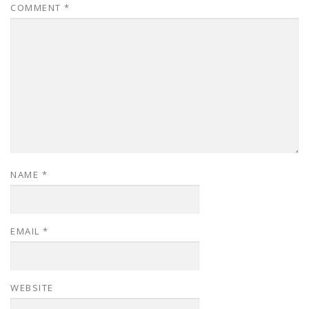
COMMENT
*
NAME
*
EMAIL
*
WEBSITE