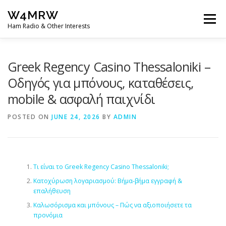
Skip
W4MRW
to
Menu
content
Ham Radio & Other Interests
HAM RADIO
DRONES
RETRO TECH
Greek Regency Casino Thessaloniki –
Οδηγός για μπόνους, καταθέσεις,
mobile & ασφαλή παιχνίδι
PHOTOGRAPHY
TRAINS
POSTED ON
JUNE 24, 2026
BY
ADMIN
Τι είναι το Greek Regency Casino Thessaloniki;
Κατοχύρωση λογαριασμού: Βήμα‑βήμα εγγραφή &
επαλήθευση
Καλωσόρισμα και μπόνους – Πώς να αξιοποιήσετε τα
προνόμια