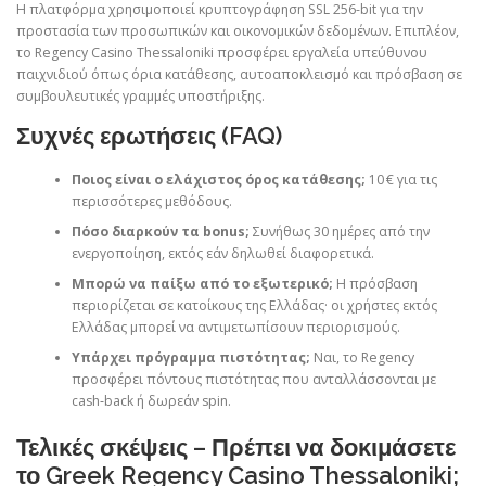
Η πλατφόρμα χρησιμοποιεί κρυπτογράφηση SSL 256-bit για την
προστασία των προσωπικών και οικονομικών δεδομένων. Επιπλέον,
το Regency Casino Thessaloniki προσφέρει εργαλεία υπεύθυνου
παιχνιδιού όπως όρια κατάθεσης, αυτοαποκλεισμό και πρόσβαση σε
συμβουλευτικές γραμμές υποστήριξης.
Συχνές ερωτήσεις (FAQ)
Ποιος είναι ο ελάχιστος όρος κατάθεσης;
10 € για τις
περισσότερες μεθόδους.
Πόσο διαρκούν τα bonus;
Συνήθως 30 ημέρες από την
ενεργοποίηση, εκτός εάν δηλωθεί διαφορετικά.
Μπορώ να παίξω από το εξωτερικό;
Η πρόσβαση
περιορίζεται σε κατοίκους της Ελλάδας· οι χρήστες εκτός
Ελλάδας μπορεί να αντιμετωπίσουν περιορισμούς.
Υπάρχει πρόγραμμα πιστότητας;
Ναι, το Regency
προσφέρει πόντους πιστότητας που ανταλλάσσονται με
cash‑back ή δωρεάν spin.
Τελικές σκέψεις – Πρέπει να δοκιμάσετε
το Greek Regency Casino Thessaloniki;