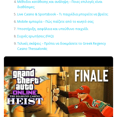
Μέθοδοι κατάθεσης και ανάληψη – Ποιες επιλογές είναι
διαθέσιμες;
Live Casino & Sportsbook – Τι παιχνίδια μπορείτε να βρείτε;
Mobile εμπειρία – Πώς παίζετε από το κινητό σας;
Υποστήριξη, ασφάλεια και υπεύθυνο παιχνίδι
Συχνές ερωτήσεις (FAQ)
Τελικές σκέψεις – Πρέπει να δοκιμάσετε το Greek Regency
Casino Thessaloniki;