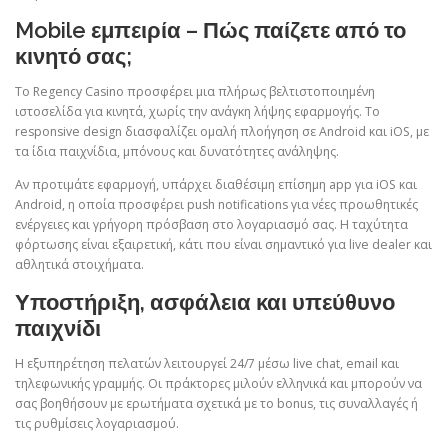
Mobile εμπειρία – Πώς παίζετε από το
κινητό σας;
Το Regency Casino προσφέρει μια πλήρως βελτιστοποιημένη
ιστοσελίδα για κινητά, χωρίς την ανάγκη λήψης εφαρμογής. Το
responsive design διασφαλίζει ομαλή πλοήγηση σε Android και iOS, με
τα ίδια παιχνίδια, μπόνους και δυνατότητες ανάληψης.
Αν προτιμάτε εφαρμογή, υπάρχει διαθέσιμη επίσημη app για iOS και
Android, η οποία προσφέρει push notifications για νέες προωθητικές
ενέργειες και γρήγορη πρόσβαση στο λογαριασμό σας. Η ταχύτητα
φόρτωσης είναι εξαιρετική, κάτι που είναι σημαντικό για live dealer και
αθλητικά στοιχήματα.
Υποστήριξη, ασφάλεια και υπεύθυνο
παιχνίδι
Η εξυπηρέτηση πελατών λειτουργεί 24/7 μέσω live chat, email και
τηλεφωνικής γραμμής. Οι πράκτορες μιλούν ελληνικά και μπορούν να
σας βοηθήσουν με ερωτήματα σχετικά με το bonus, τις συναλλαγές ή
τις ρυθμίσεις λογαριασμού.