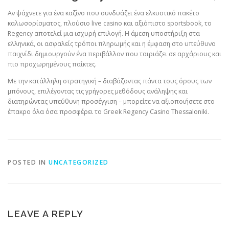
Αν ψάχνετε για ένα καζίνο που συνδυάζει ένα ελκυστικό πακέτο
καλωσορίσματος, πλούσιο live casino και αξιόπιστο sportsbook, το
Regency αποτελεί μια ισχυρή επιλογή. Η άμεση υποστήριξη στα
ελληνικά, οι ασφαλείς τρόποι πληρωμής και η έμφαση στο υπεύθυνο
παιχνίδι δημιουργούν ένα περιβάλλον που ταιριάζει σε αρχάριους και
πιο προχωρημένους παίκτες.
Με την κατάλληλη στρατηγική – διαβάζοντας πάντα τους όρους των
μπόνους, επιλέγοντας τις γρήγορες μεθόδους ανάληψης και
διατηρώντας υπεύθυνη προσέγγιση – μπορείτε να αξιοποιήσετε στο
έπακρο όλα όσα προσφέρει το Greek Regency Casino Thessaloniki.
POSTED IN
UNCATEGORIZED
LEAVE A REPLY