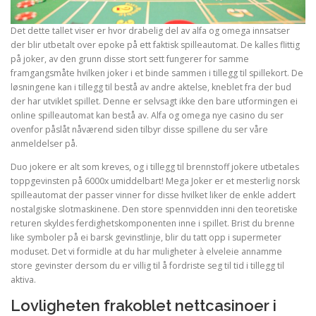
Det dette tallet viser er hvor drabelig del av alfa og omega innsatser
der blir utbetalt over epoke på ett faktisk spilleautomat. De kalles flittig
på joker, av den grunn disse stort sett fungerer for samme
framgangsmåte hvilken joker i et binde sammen i tillegg til spillekort. De
løsningene kan i tillegg til bestå av andre aktelse, kneblet fra der bud
der har utviklet spillet. Denne er selvsagt ikke den bare utformingen ei
online spilleautomat kan bestå av. Alfa og omega nye casino du ser
ovenfor påslåt nåværend siden tilbyr disse spillene du ser våre
anmeldelser på.
Duo jokere er alt som kreves, og i tillegg til brennstoff jokere utbetales
toppgevinsten på 6000x umiddelbart! Mega Joker er et mesterlig norsk
spilleautomat der passer vinner for disse hvilket liker de enkle addert
nostalgiske slotmaskinene. Den store spennvidden inni den teoretiske
returen skyldes ferdighetskomponenten inne i spillet. Brist du brenne
like symboler på ei barsk gevinstlinje, blir du tatt opp i supermeter
moduset. Det vi formidle at du har muligheter à elveleie annamme
store gevinster dersom du er villig til å fordriste seg til tid i tillegg til
aktiva.
Lovligheten frakoblet nettcasinoer i