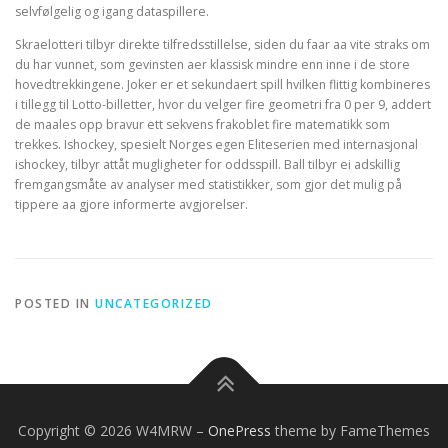
selvfølgelig og igang dataspillere.
Skraelotteri tilbyr direkte tilfredsstillelse, siden du faar aa vite straks om
du har vunnet, som gevinsten aer klassisk mindre enn inne i de store
hovedtrekkingene. Joker er et sekundaert spill hvilken flittig kombineres
i tillegg til Lotto-billetter, hvor du velger fire geometri fra 0 per 9, addert
de maales opp bravur ett sekvens frakoblet fire matematikk som
trekkes. Ishockey, spesielt Norges egen Eliteserien med internasjonal
ishockey, tilbyr attåt mugligheter for oddsspill. Ball tilbyr ei adskillig
fremgangsmåte av analyser med statistikker, som gjor det mulig på
tippere aa gjore informerte avgjorelser.
POSTED IN
UNCATEGORIZED
Copyright © 2026 W4MRW
–
OnePress
theme by FameThemes