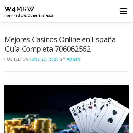
Skip
W4MRW
to
Menu
content
Ham Radio & Other Interests
HAM RADIO
DRONES
RETRO TECH
Mejores Casinos Online en España
Guía Completa 706062562
PHOTOGRAPHY
TRAINS
POSTED ON
JUNE 23, 2026
BY
ADMIN