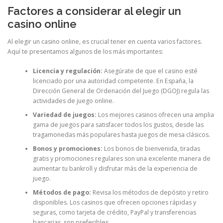
Factores a considerar al elegir un
casino online
Al elegir un casino online, es crucial tener en cuenta varios factores.
Aquí te presentamos algunos de los más importantes:
Licencia y regulación:
Asegúrate de que el casino esté
licenciado por una autoridad competente. En España, la
Dirección General de Ordenación del Juego (DGOJ) regula las
actividades de juego online.
Variedad de juegos:
Los mejores casinos ofrecen una amplia
gama de juegos para satisfacer todos los gustos, desde las
tragamonedas más populares hasta juegos de mesa clásicos.
Bonos y promociones:
Los bonos de bienvenida, tiradas
gratis y promociones regulares son una excelente manera de
aumentar tu bankroll y disfrutar más de la experiencia de
juego.
Métodos de pago:
Revisa los métodos de depósito y retiro
disponibles. Los casinos que ofrecen opciones rápidas y
seguras, como tarjeta de crédito, PayPal y transferencias
bancarias, son preferibles.