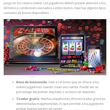
juego en los casinos online. Los jugadores deben prestar atención a los
términos y condiciones asociados a estos bonos. Aquí hay algunos tipos
comunes de bonos disponibles:
Bono de bienvenida:
Este es el bono que se ofrece a los
nuevos jugadores cuando crean una cuenta. Puede ser un
porcentaje del primer depósito o un bono sin depósito.
Tiradas gratis:
Muchas plataformas ofrecen tiradas gratis en
determinadas tragamonedas, lo que permite a los jugadores
probar nuevos juegos sin riesgo.