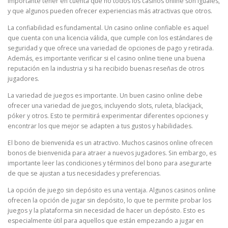
importante tener en cuenta que no todos los casinos online son iguales,
y que algunos pueden ofrecer experiencias más atractivas que otros.
La confiabilidad es fundamental. Un casino online confiable es aquel
que cuenta con una licencia válida, que cumple con los estándares de
seguridad y que ofrece una variedad de opciones de pago y retirada.
Además, es importante verificar si el casino online tiene una buena
reputación en la industria y si ha recibido buenas reseñas de otros
jugadores.
La variedad de juegos es importante. Un buen casino online debe
ofrecer una variedad de juegos, incluyendo slots, ruleta, blackjack,
póker y otros. Esto te permitirá experimentar diferentes opciones y
encontrar los que mejor se adapten a tus gustos y habilidades.
El bono de bienvenida es un atractivo. Muchos casinos online ofrecen
bonos de bienvenida para atraer a nuevos jugadores. Sin embargo, es
importante leer las condiciones y términos del bono para asegurarte
de que se ajustan a tus necesidades y preferencias.
La opción de juego sin depósito es una ventaja. Algunos casinos online
ofrecen la opción de jugar sin depósito, lo que te permite probar los
juegos y la plataforma sin necesidad de hacer un depósito. Esto es
especialmente útil para aquellos que están empezando a jugar en