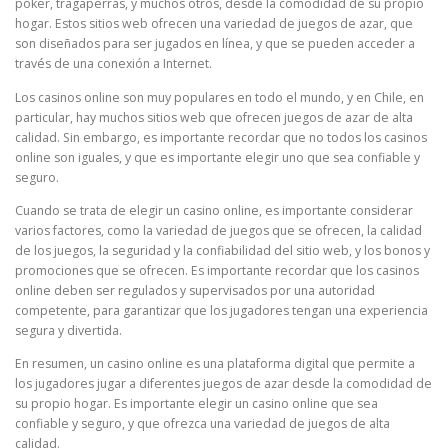
póker, tragaperras, y muchos otros, desde la comodidad de su propio
hogar. Estos sitios web ofrecen una variedad de juegos de azar, que
son diseñados para ser jugados en línea, y que se pueden acceder a
través de una conexión a Internet.
Los casinos online son muy populares en todo el mundo, y en Chile, en
particular, hay muchos sitios web que ofrecen juegos de azar de alta
calidad. Sin embargo, es importante recordar que no todos los casinos
online son iguales, y que es importante elegir uno que sea confiable y
seguro.
Cuando se trata de elegir un casino online, es importante considerar
varios factores, como la variedad de juegos que se ofrecen, la calidad
de los juegos, la seguridad y la confiabilidad del sitio web, y los bonos y
promociones que se ofrecen. Es importante recordar que los casinos
online deben ser regulados y supervisados por una autoridad
competente, para garantizar que los jugadores tengan una experiencia
segura y divertida.
En resumen, un casino online es una plataforma digital que permite a
los jugadores jugar a diferentes juegos de azar desde la comodidad de
su propio hogar. Es importante elegir un casino online que sea
confiable y seguro, y que ofrezca una variedad de juegos de alta
calidad.