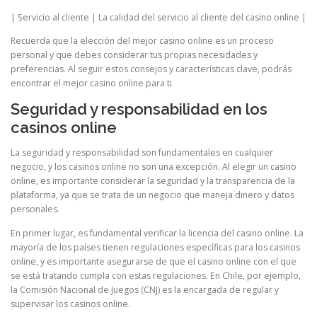
| Servicio al cliente | La calidad del servicio al cliente del casino online |
Recuerda que la elección del mejor casino online es un proceso
personal y que debes considerar tus propias necesidades y
preferencias. Al seguir estos consejos y características clave, podrás
encontrar el mejor casino online para ti.
Seguridad y responsabilidad en los
casinos online
La seguridad y responsabilidad son fundamentales en cualquier
negocio, y los casinos online no son una excepción. Al elegir un casino
online, es importante considerar la seguridad y la transparencia de la
plataforma, ya que se trata de un negocio que maneja dinero y datos
personales.
En primer lugar, es fundamental verificar la licencia del casino online. La
mayoría de los países tienen regulaciones específicas para los casinos
online, y es importante asegurarse de que el casino online con el que
se está tratando cumpla con estas regulaciones. En Chile, por ejemplo,
la Comisión Nacional de Juegos (CNJ) es la encargada de regular y
supervisar los casinos online.