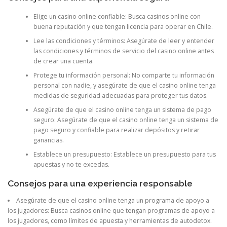
Elige un casino online confiable: Busca casinos online con
buena reputación y que tengan licencia para operar en Chile.
Lee las condiciones y términos: Asegúrate de leer y entender
las condiciones y términos de servicio del casino online antes
de crear una cuenta.
Protege tu información personal: No comparte tu información
personal con nadie, y asegúrate de que el casino online tenga
medidas de seguridad adecuadas para proteger tus datos.
Asegúrate de que el casino online tenga un sistema de pago
seguro: Asegúrate de que el casino online tenga un sistema de
pago seguro y confiable para realizar depósitos y retirar
ganancias.
Establece un presupuesto: Establece un presupuesto para tus
apuestas y no te excedas.
Consejos para una experiencia responsable
Asegúrate de que el casino online tenga un programa de apoyo a
los jugadores: Busca casinos online que tengan programas de apoyo a
los jugadores, como límites de apuesta y herramientas de autodetox.