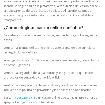
los casinos online. Al elegir un casino online, es importante verificar la
licencia, la seguridad de la plataforma, la reputación del casino online y
la transparencia de sus prácticas y políticas. Al hacerlo, se puede
asegurar de que se está tratando con un casino online confiable y
transparente.
¿Cómo elegir un casino online confiable?
Para elegir un casino online confiable, se pueden seguir los siguientes
pasos:
Verificar la licencia del casino online y asegurarse de que cumpla con
las regulaciones del país.
Investigar la reputación del casino online y leer reseñas y comentarios
de otros jugadores.
Verificar la seguridad de la plataforma y asegurarse de que utilice
protocolos de seguridad como SSL o TLS.
Verificar la transparencia de las políticas y prácticas del casino online,
incluyendo la política de privacidad y las políticas de bonificación.
Buscar
1xbet casino chile
un casino online que tenga un programa de
apoyo a los jugadores problemáticos.