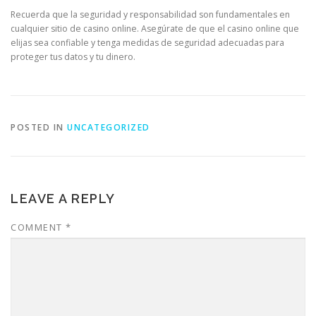
Recuerda que la seguridad y responsabilidad son fundamentales en
cualquier sitio de casino online. Asegúrate de que el casino online que
elijas sea confiable y tenga medidas de seguridad adecuadas para
proteger tus datos y tu dinero.
POSTED IN
UNCATEGORIZED
LEAVE A REPLY
COMMENT
*