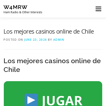
Skip
W4MRW
to
Menu
content
Ham Radio & Other Interests
HAM RADIO
DRONES
RETRO TECH
Los mejores casinos online de Chile
POSTED ON
JUNE 23, 2026
BY
ADMIN
PHOTOGRAPHY
TRAINS
Los mejores casinos online de
Chile
JUGAR