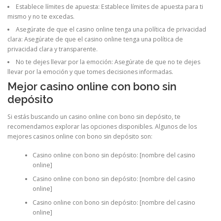
Establece límites de apuesta: Establece límites de apuesta para ti
mismo y no te excedas.
Asegúrate de que el casino online tenga una política de privacidad
clara: Asegúrate de que el casino online tenga una política de
privacidad clara y transparente.
No te dejes llevar por la emoción: Asegúrate de que no te dejes
llevar por la emoción y que tomes decisiones informadas.
Mejor casino online con bono sin
depósito
Si estás buscando un casino online con bono sin depósito, te
recomendamos explorar las opciones disponibles. Algunos de los
mejores casinos online con bono sin depósito son:
Casino online con bono sin depósito: [nombre del casino
online]
Casino online con bono sin depósito: [nombre del casino
online]
Casino online con bono sin depósito: [nombre del casino
online]