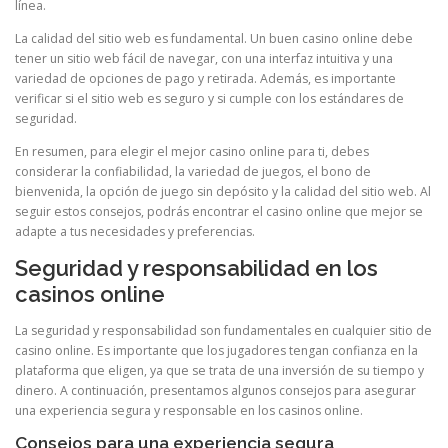
línea.
La calidad del sitio web es fundamental. Un buen casino online debe
tener un sitio web fácil de navegar, con una interfaz intuitiva y una
variedad de opciones de pago y retirada. Además, es importante
verificar si el sitio web es seguro y si cumple con los estándares de
seguridad.
En resumen, para elegir el mejor casino online para ti, debes
considerar la confiabilidad, la variedad de juegos, el bono de
bienvenida, la opción de juego sin depósito y la calidad del sitio web. Al
seguir estos consejos, podrás encontrar el casino online que mejor se
adapte a tus necesidades y preferencias.
Seguridad y responsabilidad en los
casinos online
La seguridad y responsabilidad son fundamentales en cualquier sitio de
casino online. Es importante que los jugadores tengan confianza en la
plataforma que eligen, ya que se trata de una inversión de su tiempo y
dinero. A continuación, presentamos algunos consejos para asegurar
una experiencia segura y responsable en los casinos online.
Consejos para una experiencia segura