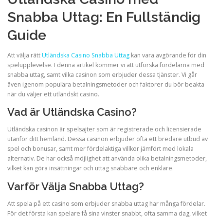
Snabba Uttag: En Fullständig
Guide
Att välja rätt
Utländska Casino Snabba Uttag
kan vara avgörande för din
spelupplevelse. I denna artikel kommer vi att utforska fördelarna med
snabba uttag, samt vilka casinon som erbjuder dessa tjänster. Vi går
även igenom populära betalningsmetoder och faktorer du bör beakta
när du väljer ett utländskt casino.
Vad är Utländska Casino?
Utländska casinon är spelsajter som är registrerade och licensierade
utanför ditt hemland. Dessa casinon erbjuder ofta ett bredare utbud av
spel och bonusar, samt mer fördelaktiga villkor jämfört med lokala
alternativ. De har också möjlighet att använda olika betalningsmetoder,
vilket kan göra insättningar och uttag snabbare och enklare.
Varför Välja Snabba Uttag?
Att spela på ett casino som erbjuder snabba uttag har många fördelar.
För det första kan spelare få sina vinster snabbt, ofta samma dag, vilket