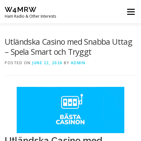
Skip
W4MRW
to
Menu
content
Ham Radio & Other Interests
HAM RADIO
DRONES
RETRO TECH
Utländska Casino med Snabba Uttag
– Spela Smart och Tryggt
PHOTOGRAPHY
TRAINS
POSTED ON
JUNE 22, 2026
BY
ADMIN
Utländska Casino med