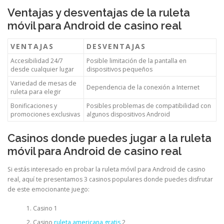
Ventajas y desventajas de la ruleta
móvil para Android de casino real
VENTAJAS
DESVENTAJAS
Accesibilidad 24/7
Posible limitación de la pantalla en
desde cualquier lugar
dispositivos pequeños
Variedad de mesas de
Dependencia de la conexión a Internet
ruleta para elegir
Bonificaciones y
Posibles problemas de compatibilidad con
promociones exclusivas
algunos dispositivos Android
Casinos donde puedes jugar a la ruleta
móvil para Android de casino real
Si estás interesado en probar la ruleta móvil para Android de casino
real, aquí te presentamos 3 casinos populares donde puedes disfrutar
de este emocionante juego:
Casino 1
Casino
ruleta americana gratis
2