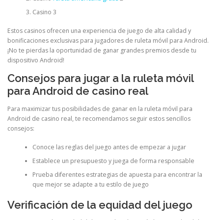
Casino 3
Estos casinos ofrecen una experiencia de juego de alta calidad y
bonificaciones exclusivas para jugadores de ruleta móvil para Android.
¡No te pierdas la oportunidad de ganar grandes premios desde tu
dispositivo Android!
Consejos para jugar a la ruleta móvil
para Android de casino real
Para maximizar tus posibilidades de ganar en la ruleta móvil para
Android de casino real, te recomendamos seguir estos sencillos
consejos:
Conoce las reglas del juego antes de empezar a jugar
Establece un presupuesto y juega de forma responsable
Prueba diferentes estrategias de apuesta para encontrar la
que mejor se adapte a tu estilo de juego
Verificación de la equidad del juego