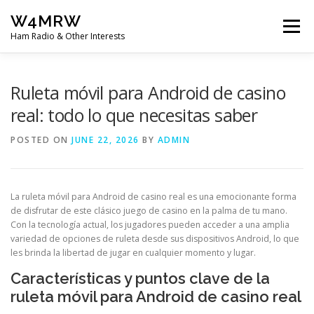
Skip
W4MRW
to
Menu
content
Ham Radio & Other Interests
HAM RADIO
DRONES
RETRO TECH
Ruleta móvil para Android de casino
real: todo lo que necesitas saber
PHOTOGRAPHY
TRAINS
POSTED ON
JUNE 22, 2026
BY
ADMIN
La ruleta móvil para Android de casino real es una emocionante forma
de disfrutar de este clásico juego de casino en la palma de tu mano.
Con la tecnología actual, los jugadores pueden acceder a una amplia
variedad de opciones de ruleta desde sus dispositivos Android, lo que
les brinda la libertad de jugar en cualquier momento y lugar.
Características y puntos clave de la
ruleta móvil para Android de casino real