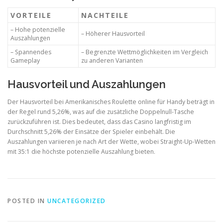
VORTEILE
NACHTEILE
– Hohe potenzielle
– Höherer Hausvorteil
Auszahlungen
– Spannendes
– Begrenzte Wettmöglichkeiten im Vergleich
Gameplay
zu anderen Varianten
Hausvorteil und Auszahlungen
Der Hausvorteil bei Amerikanisches Roulette online für Handy beträgt in
der Regel rund 5,26%, was auf die zusätzliche Doppelnull-Tasche
zurückzuführen ist. Dies bedeutet, dass das Casino langfristig im
Durchschnitt 5,26% der Einsätze der Spieler einbehält. Die
Auszahlungen variieren je nach Art der Wette, wobei Straight-Up-Wetten
mit 35:1 die höchste potenzielle Auszahlung bieten.
POSTED IN
UNCATEGORIZED