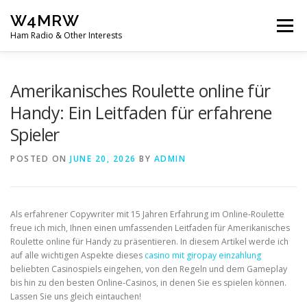
Skip
W4MRW
to
Menu
content
Ham Radio & Other Interests
HAM RADIO
DRONES
RETRO TECH
Amerikanisches Roulette online für
Handy: Ein Leitfaden für erfahrene
Spieler
PHOTOGRAPHY
TRAINS
POSTED ON
JUNE 20, 2026
BY
ADMIN
Als erfahrener Copywriter mit 15 Jahren Erfahrung im Online-Roulette
freue ich mich, Ihnen einen umfassenden Leitfaden für Amerikanisches
Roulette online für Handy zu präsentieren. In diesem Artikel werde ich
auf alle wichtigen Aspekte dieses
casino mit giropay einzahlung
beliebten Casinospiels eingehen, von den
Regeln und dem Gameplay
bis hin zu den besten Online-Casinos, in denen Sie es spielen können.
Lassen Sie uns gleich eintauchen!