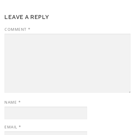
LEAVE A REPLY
COMMENT
*
NAME
*
EMAIL
*