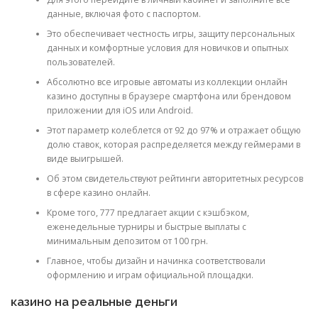
данные, включая фото с паспортом.
Это обеспечивает честность игры, защиту персональных
данных и комфортные условия для новичков и опытных
пользователей.
Абсолютно все игровые автоматы из коллекции онлайн
казино доступны в браузере смартфона или брендовом
приложении для iOS или Android.
Этот параметр колеблется от 92 до 97% и отражает общую
долю ставок, которая распределяется между геймерами в
виде выигрышей.
Об этом свидетельствуют рейтинги авторитетных ресурсов
в сфере казино онлайн.
Кроме того, 777 предлагает акции с кэшбэком,
еженедельные турниры и быстрые выплаты с
минимальным депозитом от 100 грн.
Главное, чтобы дизайн и начинка соответствовали
оформлению и играм официальной площадки.
казино на реальные деньги