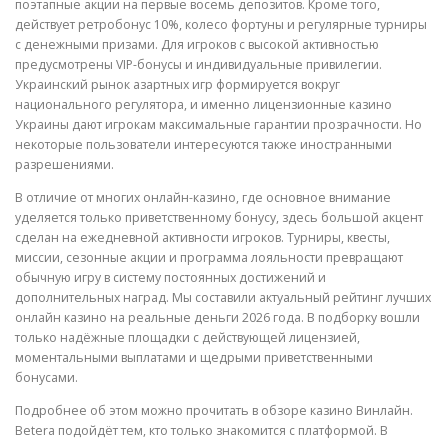
поэтапные акции на первые восемь депозитов. Кроме того,
действует ретробонус 10%, колесо фортуны и регулярные турниры
с денежными призами. Для игроков с высокой активностью
предусмотрены VIP-бонусы и индивидуальные привилегии.
Украинский рынок азартных игр формируется вокруг
национального регулятора, и именно лицензионные казино
Украины дают игрокам максимальные гарантии прозрачности. Но
некоторые пользователи интересуются также иностранными
разрешениями.
В отличие от многих онлайн-казино, где основное внимание
уделяется только приветственному бонусу, здесь большой акцент
сделан на ежедневной активности игроков. Турниры, квесты,
миссии, сезонные акции и программа лояльности превращают
обычную игру в систему постоянных достижений и
дополнительных наград. Мы составили актуальный рейтинг лучших
онлайн казино на реальные деньги 2026 года. В подборку вошли
только надёжные площадки с действующей лицензией,
моментальными выплатами и щедрыми приветственными
бонусами.
Подробнее об этом можно прочитать в обзоре казино Винлайн.
Betera подойдёт тем, кто только знакомится с платформой. В