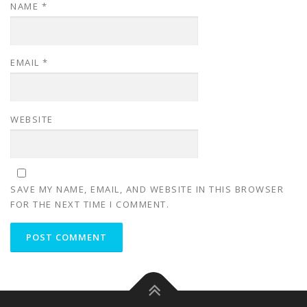
NAME
*
EMAIL
*
WEBSITE
SAVE MY NAME, EMAIL, AND WEBSITE IN THIS BROWSER
FOR THE NEXT TIME I COMMENT.