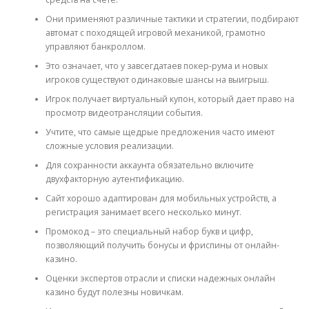
Они применяют различные тактики и стратегии, подбирают
автомат с походящей игровой механикой, грамотно
управляют банкроллом.
Это означает, что у завсегдатаев покер-рума и новых
игроков существуют одинаковые шансы на выигрыш.
Игрок получает виртуальный купон, который дает право на
просмотр видеотрансляции события.
Учтите, что самые щедрые предложения часто имеют
сложные условия реализации.
Для сохранности аккаунта обязательно включите
двухфакторную аутентификацию.
Сайт хорошо адаптирован для мобильных устройств, а
регистрация занимает всего несколько минут.
Промокод – это специальный набор букв и цифр,
позволяющий получить бонусы и фриспины от онлайн-
казино.
Оценки экспертов отрасли и списки надежных онлайн
казино будут полезны новичкам.