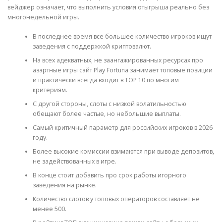
вейджер означает, что выполнить условия отыгрыша реально без
многонедельной игры.
В последнее время все большее количество игроков ищут
заведения с поддержкой криптовалют.
На всех адекватных, не заангажированных ресурсах про
азартные игры сайт Play Fortuna занимает топовые позиции
и практически всегда входит в TOP 10 по многим
критериям.
С другой стороны, слоты с низкой волатильностью
обещают более частые, но небольшие выплаты.
Самый критичный параметр для российских игроков в 2026
году.
Более высокие комиссии взимаются при выводе депозитов,
не задействованных в игре.
В конце стоит добавить про срок работы игорного
заведения на рынке.
Количество слотов у топовых операторов составляет не
менее 500.