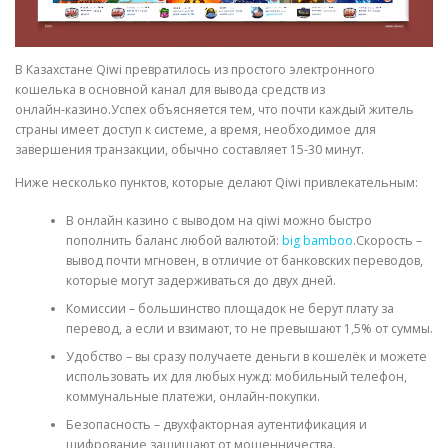
В Казахстане Qiwi превратилось из простого электронного
кошелька в основной канал для вывода средств из
онлайн‑казино.Успех объясняется тем, что почти каждый житель
страны имеет доступ к системе, а время, необходимое для
завершения транзакции, обычно составляет 15-30 минут.
Ниже несколько пунктов, которые делают Qiwi привлекательным:
В онлайн казино с выводом на qiwi можно быстро
пополнить баланс любой валютой:
big bamboo
.Скорость –
вывод почти мгновен, в отличие от банковских переводов,
которые могут задерживаться до двух дней.
Комиссии – большинство площадок не берут плату за
перевод, а если и взимают, то не превышают 1,5% от суммы.
Удобство – вы сразу получаете деньги в кошелёк и можете
использовать их для любых нужд: мобильный телефон,
коммунальные платежи, онлайн‑покупки.
Безопасность – двухфакторная аутентификация и
шифрование защищают от мошенничества.