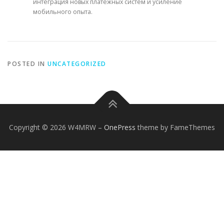
интеграция новых платежных систем и усиление
мобильного опыта.
POSTED IN
UNCATEGORIZED
Copyright © 2026 W4MRW
–
OnePress
theme by FameThemes