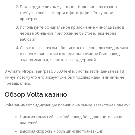
Подтвердите личные данные – большинство казино
требуют копию паспорта и фотографию.Это ускорит
проверку.
Используйте официальное приложение – иногда вывод
через мобильное приложение быстрее, чем через
веб‑сайт.
Следите за статусом – большинство площадок уведомляют
о статусе транзакции в реальном времени.Если вывод
задерживается, свяжитесь с поддержкой.
В Алматы Игорь, выиграв 50 000 тенге, смог вывести деньги за 18
минут, потому что его аккаунт уже был подтверждён и лимиты не
превышались.
Обзор Volta казино
Volta занимает лидирующую позицию на рынке Казахстана.Почему?
Никаких комиссий – любой вывод без дополнительных
платежей.
Высокая скорость – большинство транзакций