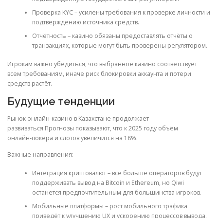
Проверка KYC – усилены требования к проверке личности и
подтверждению источника средств.
Отчётность – казино обязаны предоставлять отчёты о
транзакциях, которые могут быть проверены регулятором.
Игрокам важно убедиться, что выбранное казино соответствует
всем требованиям, иначе риск блокировки аккаунта и потери
средств растёт.
Будущие тенденции
Рынок онлайн‑казино в Казахстане продолжает
развиваться.Прогнозы показывают, что к 2025 году объём
онлайн‑покера и слотов увеличится на 18%.
Важные направления:
Интеграция криптовалют – всё больше операторов будут
поддерживать вывод на Bitcoin и Ethereum, но Qiwi
останется предпочтительным для большинства игроков.
Мобильные платформы – рост мобильного трафика
приведёт к улучшению UX и ускорению процессов вывода.