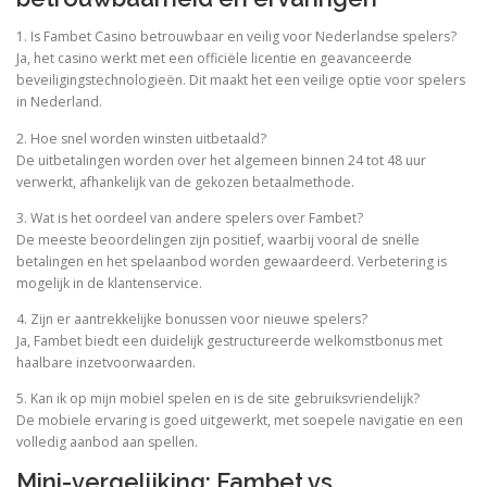
1. Is Fambet Casino betrouwbaar en veilig voor Nederlandse spelers?
Ja, het casino werkt met een officiële licentie en geavanceerde
beveiligingstechnologieën. Dit maakt het een veilige optie voor spelers
in Nederland.
2. Hoe snel worden winsten uitbetaald?
De uitbetalingen worden over het algemeen binnen 24 tot 48 uur
verwerkt, afhankelijk van de gekozen betaalmethode.
3. Wat is het oordeel van andere spelers over Fambet?
De meeste beoordelingen zijn positief, waarbij vooral de snelle
betalingen en het spelaanbod worden gewaardeerd. Verbetering is
mogelijk in de klantenservice.
4. Zijn er aantrekkelijke bonussen voor nieuwe spelers?
Ja, Fambet biedt een duidelijk gestructureerde welkomstbonus met
haalbare inzetvoorwaarden.
5. Kan ik op mijn mobiel spelen en is de site gebruiksvriendelijk?
De mobiele ervaring is goed uitgewerkt, met soepele navigatie en een
volledig aanbod aan spellen.
Mini-vergelijking: Fambet vs