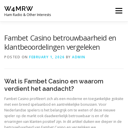
Skip
W4MRW
to
Menu
content
Ham Radio & Other Interests
HAM RADIO
DRONES
RETRO TECH
Fambet Casino betrouwbaarheid en
klantbeoordelingen vergeleken
PHOTOGRAPHY
TRAINS
POSTED ON
FEBRUARY 1, 2026
BY
ADMIN
Wat is Fambet Casino en waarom
verdient het aandacht?
Fambet Casino profileert zich als een moderne en toegankelijke goksite
met een breed spelaanbod en aantrekkelijke bonussen. Voor
Nederlandse spelers is het belangrijk om te weten of deze nieuwe
speler op de markt ook daadwerkelijk betrouwbaar is en of de
ervaringen van klanten positief zijn. In dit artikel duiken we dieper in de
betrouwbaarheid van Fambet Casino en vergelijken we