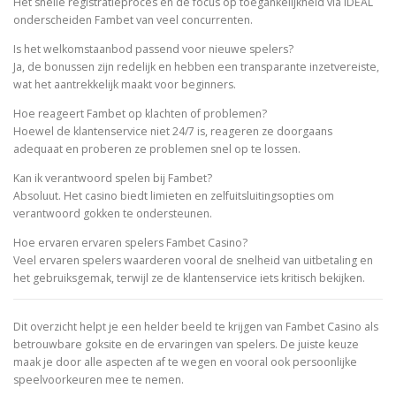
Het snelle registratieproces en de focus op toegankelijkheid via iDEAL
onderscheiden Fambet van veel concurrenten.
Is het welkomstaanbod passend voor nieuwe spelers?
Ja, de bonussen zijn redelijk en hebben een transparante inzetvereiste,
wat het aantrekkelijk maakt voor beginners.
Hoe reageert Fambet op klachten of problemen?
Hoewel de klantenservice niet 24/7 is, reageren ze doorgaans
adequaat en proberen ze problemen snel op te lossen.
Kan ik verantwoord spelen bij Fambet?
Absoluut. Het casino biedt limieten en zelfuitsluitingsopties om
verantwoord gokken te ondersteunen.
Hoe ervaren ervaren spelers Fambet Casino?
Veel ervaren spelers waarderen vooral de snelheid van uitbetaling en
het gebruiksgemak, terwijl ze de klantenservice iets kritisch bekijken.
Dit overzicht helpt je een helder beeld te krijgen van Fambet Casino als
betrouwbare goksite en de ervaringen van spelers. De juiste keuze
maak je door alle aspecten af te wegen en vooral ook persoonlijke
speelvoorkeuren mee te nemen.