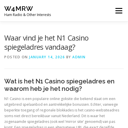
Skip
W4MRW
to
Menu
content
Ham Radio & Other Interests
HAM RADIO
DRONES
RETRO TECH
Waar vind je het N1 Casino
spiegeladres vandaag?
PHOTOGRAPHY
TRAINS
POSTED ON
JANUARY 14, 2026
BY
ADMIN
Wat is het N1 Casino spiegeladres en
waarom heb je het nodig?
N1 Casino is een populaire online goksite die bekend staat om een
uitgebreid spelaanbod en aantrekkelijke bonussen. Echter, vanwege
beperkte toegang of regionale blokkades is het casino-websiteadres
soms niet direct bereikbaar vanuit Nederland. Dit is waar het
zogenaamde spiegeladres (ook wel ‘mirror site’ genoemd) van pas
komt. Een spiegeladres is een alternatieve URL die exact dezelfde