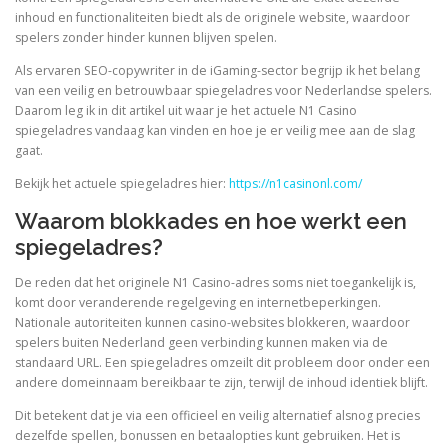
inhoud en functionaliteiten biedt als de originele website, waardoor
spelers zonder hinder kunnen blijven spelen.
Als ervaren SEO-copywriter in de iGaming-sector begrijp ik het belang
van een veilig en betrouwbaar spiegeladres voor Nederlandse spelers.
Daarom leg ik in dit artikel uit waar je het actuele N1 Casino
spiegeladres vandaag kan vinden en hoe je er veilig mee aan de slag
gaat.
Bekijk het actuele spiegeladres hier:
https://n1casinonl.com/
Waarom blokkades en hoe werkt een
spiegeladres?
De reden dat het originele N1 Casino-adres soms niet toegankelijk is,
komt door veranderende regelgeving en internetbeperkingen.
Nationale autoriteiten kunnen casino-websites blokkeren, waardoor
spelers buiten Nederland geen verbinding kunnen maken via de
standaard URL. Een spiegeladres omzeilt dit probleem door onder een
andere domeinnaam bereikbaar te zijn, terwijl de inhoud identiek blijft.
Dit betekent dat je via een officieel en veilig alternatief alsnog precies
dezelfde spellen, bonussen en betaalopties kunt gebruiken. Het is