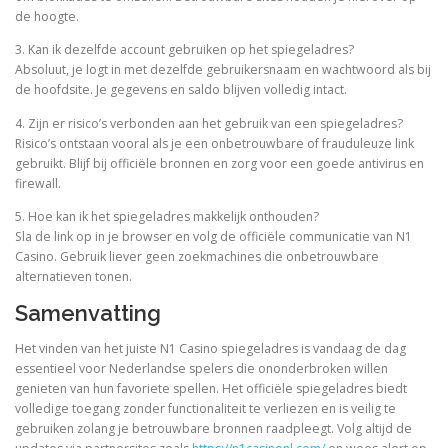
de hoogte.
3. Kan ik dezelfde account gebruiken op het spiegeladres?
Absoluut, je logt in met dezelfde gebruikersnaam en wachtwoord als bij
de hoofdsite. Je gegevens en saldo blijven volledig intact.
4. Zijn er risico’s verbonden aan het gebruik van een spiegeladres?
Risico’s ontstaan vooral als je een onbetrouwbare of frauduleuze link
gebruikt. Blijf bij officiële bronnen en zorg voor een goede antivirus en
firewall.
5. Hoe kan ik het spiegeladres makkelijk onthouden?
Sla de link op in je browser en volg de officiële communicatie van N1
Casino. Gebruik liever geen zoekmachines die onbetrouwbare
alternatieven tonen.
Samenvatting
Het vinden van het juiste N1 Casino spiegeladres is vandaag de dag
essentieel voor Nederlandse spelers die ononderbroken willen
genieten van hun favoriete spellen. Het officiële spiegeladres biedt
volledige toegang zonder functionaliteit te verliezen en is veilig te
gebruiken zolang je betrouwbare bronnen raadpleegt. Volg altijd de