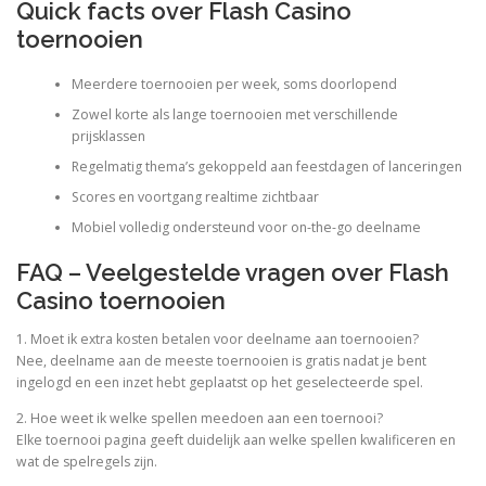
Quick facts over Flash Casino
toernooien
Meerdere toernooien per week, soms doorlopend
Zowel korte als lange toernooien met verschillende
prijsklassen
Regelmatig thema’s gekoppeld aan feestdagen of lanceringen
Scores en voortgang realtime zichtbaar
Mobiel volledig ondersteund voor on-the-go deelname
FAQ – Veelgestelde vragen over Flash
Casino toernooien
1. Moet ik extra kosten betalen voor deelname aan toernooien?
Nee, deelname aan de meeste toernooien is gratis nadat je bent
ingelogd en een inzet hebt geplaatst op het geselecteerde spel.
2. Hoe weet ik welke spellen meedoen aan een toernooi?
Elke toernooi pagina geeft duidelijk aan welke spellen kwalificeren en
wat de spelregels zijn.