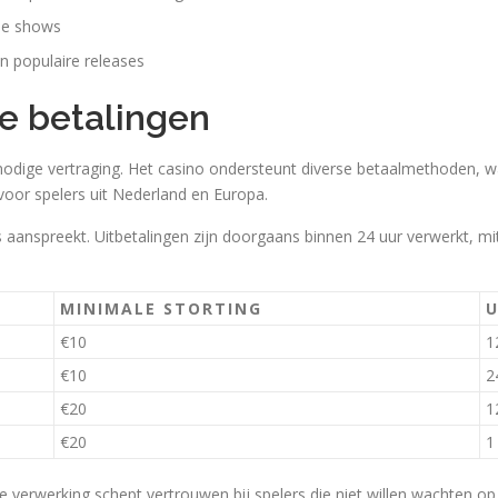
ame shows
n populaire releases
e betalingen
odige vertraging. Het casino ondersteunt diverse betaalmethoden, wa
k voor spelers uit Nederland en Europa.
 aanspreekt. Uitbetalingen zijn doorgaans binnen 24 uur verwerkt, mits 
MINIMALE STORTING
U
€10
1
€10
2
€20
1
€20
1
le verwerking schept vertrouwen bij spelers die niet willen wachten op