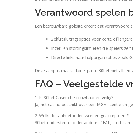
Verantwoord spelen b
Een betrouwbare goksite erkent dat verantwoord s
Zelfuitsluitingsopties voor korte of langer
Inzet- en stortingslimieten die spelers zelf
Directe links naar hulporganisaties zoal
Deze aanpak maakt duidelijk dat 30bet niet alleen 
FAQ – Veelgestelde v
1. Is 30bet Casino betrouwbaar en veilig?
Ja, het casino beschikt over een MGA-licentie en g
2. Welke betaalmethoden worden geaccepteerd?
30bet ondersteunt onder andere iDEAL, creditcards, 