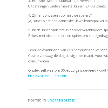
3. Hoe snel worden uitbetalingen verwerkt?
Uitbetalingen vinden meestal binnen 24 uur plaats,
4. Zijn er bonussen voor nieuwe spelers?
Ja, 30bet biedt een aantrekkelijk welkomstpakket 
5. Biedt 30bet ondersteuning voor verantwoord sp
Zeker, met diverse tools en opties om speelgedrag
Door de combinatie van een betrouwbaar licentiebe
Casino vandaag de dag stevig in de markt. Voor wie
concurrenten.
Ontdek zelf waarom 30bet zo gewaardeerd wordt en e
https://casino-30bet.com
.
POSTED IN
UNCATEGORIZED