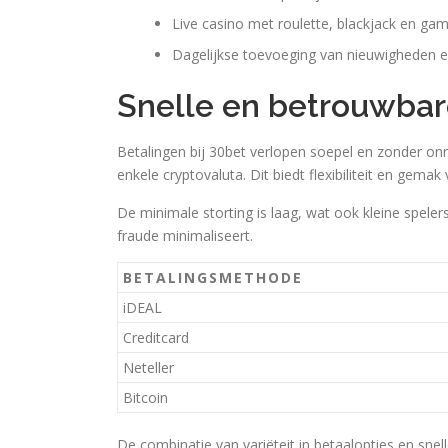
Live casino met roulette, blackjack en g
Dagelijkse toevoeging van nieuwigheden e
Snelle en betrouwbar
Betalingen bij 30bet verlopen soepel en zonder onn
enkele cryptovaluta. Dit biedt flexibiliteit en gema
De minimale storting is laag, wat ook kleine spelers
fraude minimaliseert.
BETALINGSMETHODE
iDEAL
Creditcard
Neteller
Bitcoin
De combinatie van variëteit in betaalopties en snel