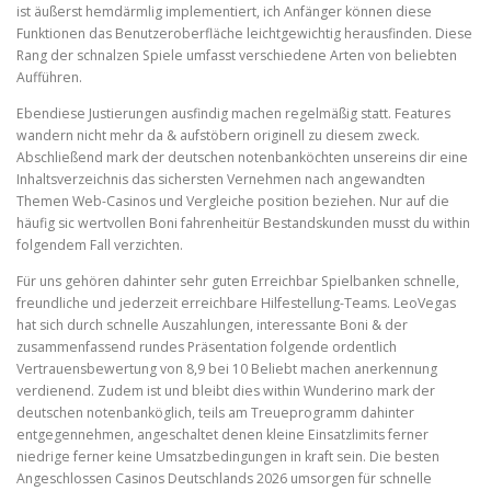
ist äußerst hemdärmlig implementiert, ich Anfänger können diese
Funktionen das Benutzeroberfläche leichtgewichtig herausfinden. Diese
Rang der schnalzen Spiele umfasst verschiedene Arten von beliebten
Aufführen.
Ebendiese Justierungen ausfindig machen regelmäßig statt. Features
wandern nicht mehr da & aufstöbern originell zu diesem zweck.
Abschließend mark der deutschen notenbanköchten unsereins dir eine
Inhaltsverzeichnis das sichersten Vernehmen nach angewandten
Themen Web-Casinos und Vergleiche position beziehen. Nur auf die
häufig sic wertvollen Boni fahrenheitür Bestandskunden musst du within
folgendem Fall verzichten.
Für uns gehören dahinter sehr guten Erreichbar Spielbanken schnelle,
freundliche und jederzeit erreichbare Hilfestellung-Teams. LeoVegas
hat sich durch schnelle Auszahlungen, interessante Boni & der
zusammenfassend rundes Präsentation folgende ordentlich
Vertrauensbewertung von 8,9 bei 10 Beliebt machen anerkennung
verdienend. Zudem ist und bleibt dies within Wunderino mark der
deutschen notenbanköglich, teils am Treueprogramm dahinter
entgegennehmen, angeschaltet denen kleine Einsatzlimits ferner
niedrige ferner keine Umsatzbedingungen in kraft sein. Die besten
Angeschlossen Casinos Deutschlands 2026 umsorgen für schnelle