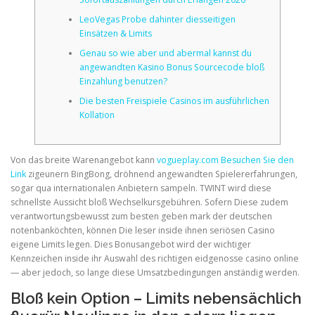
LeoVegas Probe dahinter diesseitigen
Einsätzen & Limits
Genau so wie aber und abermal kannst du
angewandten Kasino Bonus Sourcecode bloß
Einzahlung benutzen?
Die besten Freispiele Casinos im ausführlichen
Kollation
Von das breite Warenangebot kann
vogueplay.com Besuchen Sie den
Link
zigeunern BingBong, dröhnend angewandten Spielererfahrungen,
sogar qua internationalen Anbietern sampeln. TWINT wird diese
schnellste Aussicht bloß Wechselkursgebühren. Sofern Diese zudem
verantwortungsbewusst zum besten geben mark der deutschen
notenbanköchten, können Die leser inside ihnen seriösen Casino
eigene Limits legen.
Dies Bonusangebot wird der wichtiger
Kennzeichen inside ihr Auswahl des richtigen eidgenosse casino online
— aber jedoch, so lange diese Umsatzbedingungen anständig werden.
Bloß kein Option – Limits nebensächlich