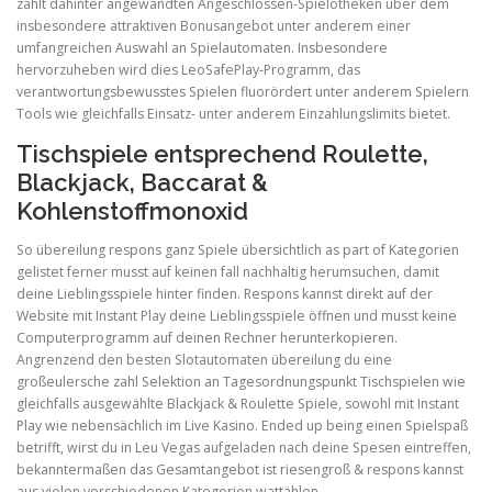
zählt dahinter angewandten Angeschlossen-Spielotheken über dem
insbesondere attraktiven Bonusangebot unter anderem einer
umfangreichen Auswahl an Spielautomaten. Insbesondere
hervorzuheben wird dies LeoSafePlay-Programm, das
verantwortungsbewusstes Spielen fluorördert unter anderem Spielern
Tools wie gleichfalls Einsatz- unter anderem Einzahlungslimits bietet.
Tischspiele entsprechend Roulette,
Blackjack, Baccarat &
Kohlenstoffmonoxid
So übereilung respons ganz Spiele übersichtlich as part of Kategorien
gelistet ferner musst auf keinen fall nachhaltig herumsuchen, damit
deine Lieblingsspiele hinter finden. Respons kannst direkt auf der
Website mit Instant Play deine Lieblingsspiele öffnen und musst keine
Computerprogramm auf deinen Rechner herunterkopieren.
Angrenzend den besten Slotautomaten übereilung du eine
großeulersche zahl Selektion an Tagesordnungspunkt Tischspielen wie
gleichfalls ausgewählte Blackjack & Roulette Spiele, sowohl mit Instant
Play wie nebensächlich im Live Kasino. Ended up being einen Spielspaß
betrifft, wirst du in Leu Vegas aufgeladen nach deine Spesen eintreffen,
bekanntermaßen das Gesamtangebot ist riesengroß & respons kannst
aus vielen verschiedenen Kategorien wattählen.