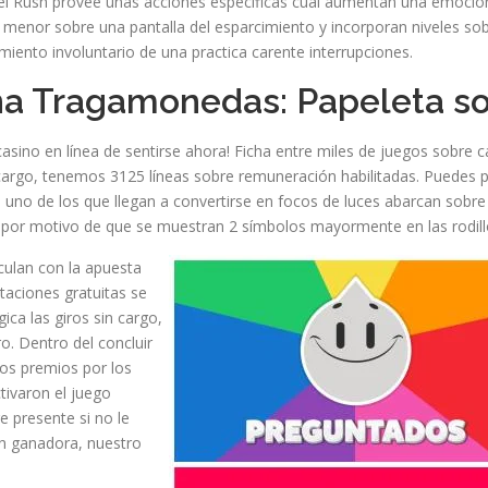
l Rush provee unas acciones específicas cual aumentan una emoción d
nor sobre una pantalla del esparcimiento y incorporan niveles sobr
miento involuntario de una practica carente interrupciones.
a Tragamonedas: Papeleta so
asino en línea de sentirse ahora! Ficha entre miles de juegos sobre ca
 cargo, tenemos 3125 líneas sobre remuneración habilitadas. Puedes pa
 uno de los que llegan a convertirse en focos de luces abarcan sobre l
 por motivo de que se muestran 2 símbolos mayormente en las rodill
lculan con la apuesta
otaciones gratuitas se
ca las giros sin cargo,
o. Dentro del concluir
os premios por los
ctivaron el juego
e presente si no le
n ganadora, nuestro