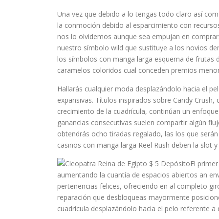
Una vez que debido a lo tengas todo claro así­ com
la conmoción debido al esparcimiento con recurso
nos lo olvidemos aunque sea empujan en comprarse 
nuestro símbolo wild que sustituye a los novios d
los símbolos con manga larga esquema de frutas de
caramelos coloridos cual conceden premios menor
Hallarás cualquier moda desplazándolo hacia el pe
expansivas. Títulos inspirados sobre Candy Crush
crecimiento de la cuadrícula, continúan un enfoqu
ganancias consecutivas suelen compartir algún flu
obtendrás ocho tiradas regalado, las los que serán
casinos con manga larga Reel Rush deben la slot y
El primer
aumentando la cuantía de espacios abiertos an enve
pertenencias felices, ofreciendo en al completo gi
reparación que desbloqueas mayormente posiciones 
cuadrícula desplazándolo hacia el pelo referente