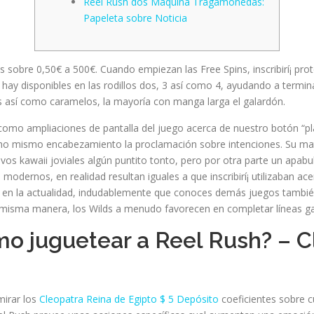
Reel Rush dos Maquina Tragamonedas:
Papeleta sobre Noticia
 sobre 0,50€ a 500€. Cuando empiezan las Free Spins, inscribirí¡ prot
ay disponibles en las rodillos dos, 3 así­ como 4, ayudando a termina
s así­ como caramelos, la mayorí­a con manga larga el galardón.
omo ampliaciones de pantalla del juego acerca de nuestro botón “play
cho mismo encabezamiento la proclamación sobre intenciones. Su matiz
os kawaii joviales algún puntito tonto, pero por otra parte un apab
modernos, en realidad resultan iguales a que inscribirí¡ utilizaban 
ra en la actualidad, indudablemente que conoces demás juegos tambi
a misma manera, los Wilds a menudo favorecen en completar líneas ga
o juguetear a Reel Rush? – C
mirar los
Cleopatra Reina de Egipto $ 5 Depósito
coeficientes sobre cu