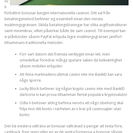
oc
h
förbättrin bonusar kungen internationella casinon. Ditt val från
betalningsmetod befinner sig essentiell innan den minsta
insättningsgränsen. Skilda betalningslösningar har olika avgiftsstrukturer
samt minimikrav, vilket påverkar både de sam casinot. Till exempel kan
e-plånböcker såsom PayPal erbjuda lägre insättningsgränser jämfört
tillsammans traditionella metoder.
Förr vart datorn det främsta verktyget innan lek, men
omedelbar föredrar många spelare saken dä bekvämlighet
såsom mobilen erbjuder.
Att finna marknadens ultimat casino inte me BankID kan vara
någo sporre.
Lucky Block befinner sig någon krypto casino inte med BankID
därborta ni kan prova tillsamman flertal populära kryptovalutor.
Odla n behöver aldrig befinna nervös att någo obehörig skal
följa mot ditt konto i närheten av n lirar på casinosajter utan
konto.
Det list existera välträna av bonusar vältränad a pengar att testa före,
cashback, free spins eller en av de andra formerna a bonusar såsom