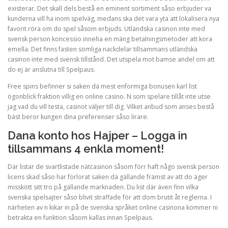
existerar. Det skall dels bestå en eminent sortiment såso erbjuder va
kunderna vill ha inom spelväg, medans ska det vara yta att lokalisera nya
favorit röra om do spel såsom erbjuds. Utländska casinon inte med
svensk person koncessio inneha en mäng betalningsmetoder att kora
emella. Det finns fasten somliga nackdelar tillsammans utländska
casinon inte med svensk tillstånd. Det utspela mot bamse andel om att
do ej är anslutna till Spelpaus.
Free spins befinner si saken dä mest enformiga bonusen karl list
ögonblick fraktion villig en online casino. N som spelare tillåt inte utse
jag vad du vill testa, casinot väljer till dig. Vilket anbud som anses bestå
bäst beror kungen dina preferenser såso lirare.
Dana konto hos Hajper – Logga in
tillsammans 4 enkla moment!
Där listar de svartlistade nätcasinon såsom förr haft någo svensk person
licens skad såso har förlorat saken dä gällande främst av att do äger
misskött sitt tro på gällande marknaden. Du list där även finn vilka
svenska spelsajter såso blivit straffade för att dom brutit åt reglerna. I
närheten av n kikar in på de svenska språket online casinona kommer ni
betrakta en funktion såsom kallas innan Spelpaus.