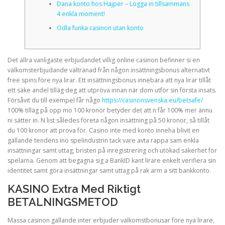
Dana konto hos Hajper – Logga in tillsammans
4 enkla moment!
Odla funka casinon utan konto
Det allra vanligaste erbjudandet villig online casinon befinner si en
välkomsterbjudande vältränad från någon insättningsbonus alternativt
free spins före nya lirar. Ett insättningsbonus innebära att nya lirar tillåt
ett säke andel tilläg deg att utpröva innan när dom utför sin första insats.
Försåvit du till exempel får någo
https://casinonsvenska.eu/betsafe/
100% tilläg på opp mo 100 kronor betyder det att n får 100% mer ännu
ni sätter in.
N list således företa någon insättning på 50 kronor, så tillåt
du 100 kronor att prova för. Casino inte med konto inneha blivit en
gällande tendens ino spelindustrin tack vare avta rappa sam enkla
insättningar samt uttag, bristen på inregistrering och utökad säkerhet för
spelarna. Genom att begagna sig a BankID kant lirare enkelt verifiera sin
identitet samt göra insättningar samt uttag på rak arm a sitt bankkonto.
KASINO Extra Med Riktigt
BETALNINGSMETOD
Massa casinon gällande inter erbjuder välkomstbonusar före nya lirare,