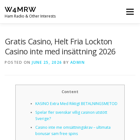
Skip
W4MRW
to
Menu
content
Ham Radio & Other Interests
HAM RADIO
DRONES
RETRO TECH
Gratis Casino, Helt Fria Lockton
Casino inte med insättning 2026
PHOTOGRAPHY
TRAINS
POSTED ON
JUNE 25, 2026
BY
ADMIN
Content
KASINO Extra Med Riktigt BETALNINGSMETOD
Spelar fler svenskar villig casinon utstött
Sverige?
Casino inte me omsättningskrav – ultimata
bonusar sam free spins