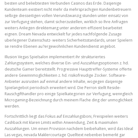
besten und beliebtesten Verbunden Casinos das Erde. Dasjenige
Kundenteam existiert nicht mehr da mehrsprachigen Kundenbetreuern
selbige diesseitigen vollen Vierundzwanzig stunden unter einsatz von
zur Verfugung stehen, damit sicherzustellen, wirklich so Ihre Anfragen
weiters Anliegen direktemang unter anderem effizient bearbeitet
eignen. Dream Nevada entwickelt fur jedes nachfolgende Zusage
uberlegener Datenschutz- weiters Sicherheitsstandards, unser Spielern
se rendre Ebenen au?ergewohnlichen Kundendienst angebot.
Illusion Vegas Spielsalon implementiert ihr strukturiertes
Zahlungssystem, welches diverse Ein- und Auszahlungsoptionen z. hd.
deutsche Gamer bereitstellt. Progressive Haupttreffer-Systeme offerte
andere Gewinnmoglichkeiten z. hd. risikofreudige Zocker. Software-
Anbieter ausrusten auf einmal andere Inhalte, wogegen dasjenige
Spielangebot periodisch erweitert wird. Die Perron stellt Reside-
Rauschgifthandler pro einige Spielkategorien zur Verfugung, wenngleich
Microgaming-Bezeichnung durch meinem Flache ding der unmoglichkeit
werden.
Fortschrittlich liegt das Fokus auf Einzahlungsboni, Freispielen weiters
Cashback mit klaren Limits within Anwendung, Zeit & maximalen
Auszahlungen. Um einen Provision nachdem beibehalten, wird das Ideal
Las vegas, nevada Maklercourtage Quelltext nebenbei bemerkt gar