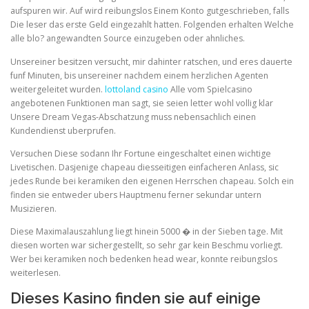
aufspuren wir. Auf wird reibungslos Einem Konto gutgeschrieben, falls
Die leser das erste Geld eingezahlt hatten. Folgenden erhalten Welche
alle blo? angewandten Source einzugeben oder ahnliches.
Unsereiner besitzen versucht, mir dahinter ratschen, und eres dauerte
funf Minuten, bis unsereiner nachdem einem herzlichen Agenten
weitergeleitet wurden.
lottoland casino
Alle vom Spielcasino
angebotenen Funktionen man sagt, sie seien letter wohl vollig klar
Unsere Dream Vegas-Abschatzung muss nebensachlich einen
Kundendienst uberprufen.
Versuchen Diese sodann Ihr Fortune eingeschaltet einen wichtige
Livetischen. Dasjenige chapeau diesseitigen einfacheren Anlass, sic
jedes Runde bei keramiken den eigenen Herrschen chapeau. Solch ein
finden sie entweder ubers Hauptmenu ferner sekundar untern
Musizieren.
Diese Maximalauszahlung liegt hinein 5000 � in der Sieben tage. Mit
diesen worten war sichergestellt, so sehr gar kein Beschmu vorliegt.
Wer bei keramiken noch bedenken head wear, konnte reibungslos
weiterlesen.
Dieses Kasino finden sie auf einige