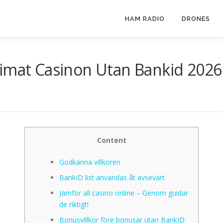
HAM RADIO
DRONES
timat Casinon Utan Bankid 2026
Content
Godkänna villkoren
BankID list användas åt avsevärt
Jämför all casino online – Genom guidar
de riktigt!
Bonusvillkor före bonusar utan BankID