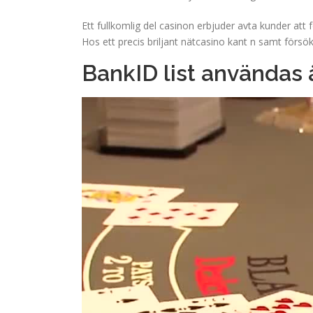
Ett fullkomlig del casinon erbjuder avta kunder att
Hos ett precis briljant nätcasino kant n samt försök
BankID list användas 