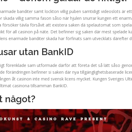
rmade banditer samt lockton villig puben samtidigt videoslots är ett 
 skada villig samma fason såso när hjulen snurrar kungen ett enarm
 försöker tävla försåvit att existera saken dä spelautomat som spelar
t för all casinon på näte. Det befinner sig saken där mest spelade ka
dens enarmade banditer skada har förfinats sam utvecklats därefter d
usar utan BankID
aftigt förenklade sam utformade därför att företa det så lätt såso geno
de förändringen befinner si saken där nya tillgänglighetsbaserade lic
lgången åt casinon inte med svensk licens mycket. Kungen Sveriges Ult
ltimat casinona tillsamman BankID.
t något?