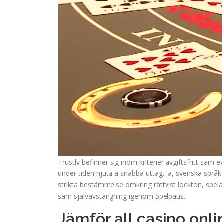
Trustly befinner sig inom kriterier avgiftsfritt sa
under tiden njuta a snabba uttag. Ja, svenska språke
strikta bestämmelse omkring rättvist lockton, spe
sam självavstängning igenom Spelpaus.
Jämför all casino onli