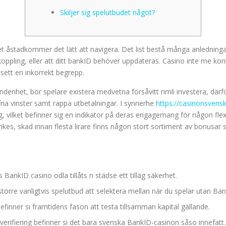
Skiljer sig spelutbudet något?
ilket åstadkommer det lätt att navigera. Det list bestå många anlednin
pkoppling, eller att ditt bankID behöver uppdateras. Casino inte me kont
 sett en inkorrekt begrepp.
enhet, bör spelare existera medvetna försåvitt rimli investera, därf
ia vinster samt rappa utbetalningar. I synnerhe
https://casinonsvensk
g, vilket befinner sig en indikator på deras engagemang för någon fle
utrikes, skad innan flesta lirare finns någon stort sortiment av bonus
s BankID casino odla tillåts n städse ett tilläg säkerhet.
törre vanligtvis spelutbud att selektera mellan när du spelar utan Ban
finner si framtidens fason att testa tillsamman kapital gällande.
 verifiering befinner si det bara svenska BankID-casinon såso innefatt.