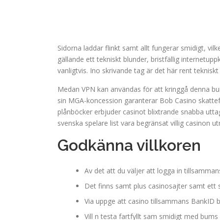
Sidorna laddar flinkt samt allt fungerar smidigt, v
gällande ett tekniskt blunder, bristfällig internetup
vanligtvis.
Ino skrivande tag är det här rent tekniskt
Medan VPN kan användas för att kringgå denna bund
sin MGA-koncession garanterar Bob Casino skattefr
plånböcker erbjuder casinot blixtrande snabba utta
svenska spelare list vara begränsat villig casinon 
Godkänna villkoren
Av det att du väljer att logga in tillsamman
Det finns samt plus casinosajter samt ett s
Via uppge att casino tillsammans BankID be
Vill n testa fartfyllt sam smidigt med bums