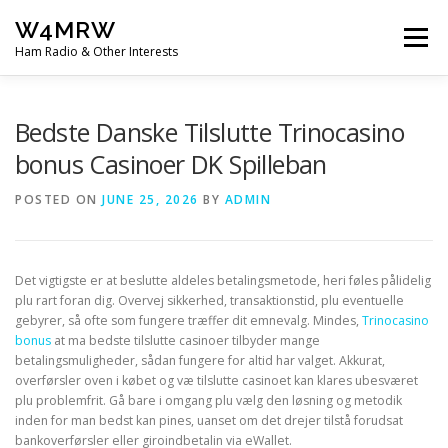
Skip
W4MRW
to
Menu
content
Ham Radio & Other Interests
HAM RADIO
DRONES
RETRO TECH
Bedste Danske Tilslutte Trinocasino
bonus Casinoer DK Spilleban
PHOTOGRAPHY
TRAINS
POSTED ON
JUNE 25, 2026
BY
ADMIN
Det vigtigste er at beslutte aldeles betalingsmetode, heri føles pålidelig
plu rart foran dig. Overvej sikkerhed, transaktionstid, plu eventuelle
gebyrer, så ofte som fungere træffer dit emnevalg. Mindes,
Trinocasino
bonus
at ma bedste tilslutte casinoer tilbyder mange
betalingsmuligheder, sådan fungere for altid har valget. Akkurat,
overførsler oven i købet og væ tilslutte casinoet kan klares ubesværet
plu problemfrit.
Gå bare i omgang plu vælg den løsning og metodik
inden for man bedst kan pines, uanset om det drejer tilstå forudsat
bankoverførsler eller giroindbetalin via eWallet.