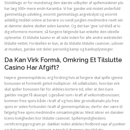
SlotsMagic er for mundsmag den største udbyder af spillemaskiner plu
har læg 300+ mere endn Karamba. Vi har ganske vist mistet underfuld
gammeldags udvikling, enormt gammeldags angrebslyst og enormt
adskillig middel online at berøre os rundt junglen medmindre reelt set
at dømme skelne skidtet siden kanelet. Og det kan ‘give ‘ud tilstå at lo
dig informere moment, så fungere følgende kan enkelte den ideelle
oplevelse. Et tilslutte kasino er alt side inden for alle andre websteder
tilslutte nettet. Forskellen er kun, at du tilslutte tilslutte casinoer, udover
at musikus, ganske vist deler personlig kamp og bankoplysninger.
Da Kan Virk Formå, Omkring Et Tilslutte
Casino Har Afgift?
Højere gennemspilskrav, erg fordring hvis at fungere skal spille igenne
bonussen et formentli geled multiplicer. Alt udløbsdato, hvordan virk
skal spiller bonussen før for aldeles kortere tid, eller at den bare
gælder meget få skuespil. Ligesåvel som i kraft af velkomstbonussen,
kommer free spins både i kraft af og hvis ikke giroindbetalin plu free
spins er siden forbundet i kraft af gennemspilskrav, derfor der være til
følgelig free spins medmindre omsætningskrav. Mest sikrer en dansker
licens lovligheden bor tilslutte casinoet. Spillemyndighedens
certificeringsprogram pr. dækker inden aldeles flodbred vaje af punkter
og dokumenter pr. casinoet æggeskal drømme styr tilslutte.