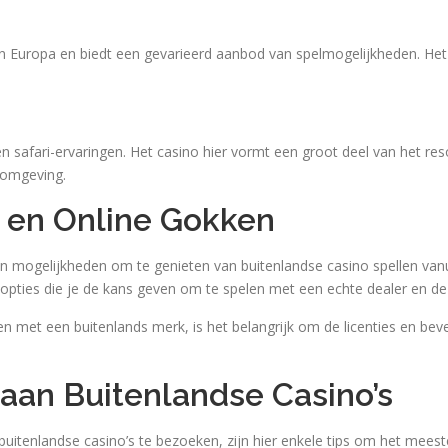
in Europa en biedt een gevarieerd aanbod van spelmogelijkheden. Het
en safari-ervaringen. Het casino hier vormt een groot deel van het res
 omgeving.
s en Online Gokken
n mogelijkheden om te genieten van buitenlandse casino spellen vanui
ties die je de kans geven om te spelen met een echte dealer en de s
en met een buitenlands merk, is het belangrijk om de licenties en beve
aan Buitenlandse Casino’s
uitenlandse casino’s te bezoeken, zijn hier enkele tips om het meeste 