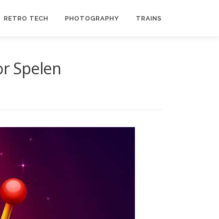
RETRO TECH
PHOTOGRAPHY
TRAINS
or Spelen