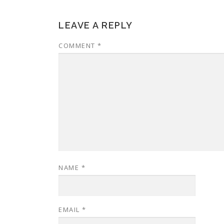
LEAVE A REPLY
COMMENT
*
NAME
*
EMAIL
*