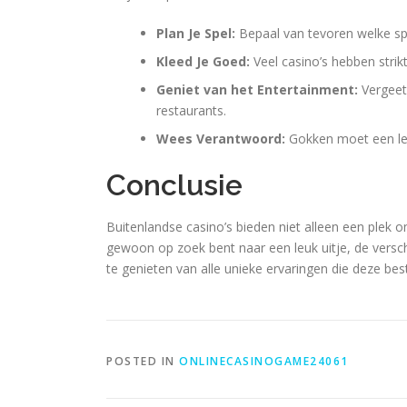
Plan Je Spel:
Bepaal van tevoren welke spel
Kleed Je Goed:
Veel casino’s hebben strik
Geniet van het Entertainment:
Vergeet 
restaurants.
Wees Verantwoord:
Gokken moet een leuk
Conclusie
Buitenlandse casino’s bieden niet alleen een plek 
gewoon op zoek bent naar een leuk uitje, de versch
te genieten van alle unieke ervaringen die deze b
POSTED IN
ONLINECASINOGAME24061