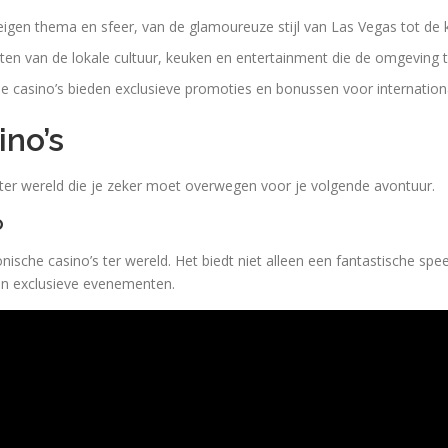
 eigen thema en sfeer, van de glamoureuze stijl van Las Vegas tot de 
ten van de lokale cultuur, keuken en entertainment die de omgeving t
e casino’s bieden exclusieve promoties en bonussen voor internation
ino’s
s ter wereld die je zeker moet overwegen voor je volgende avontuur.
o
ische casino’s ter wereld. Het biedt niet alleen een fantastische spe
 en exclusieve evenementen.