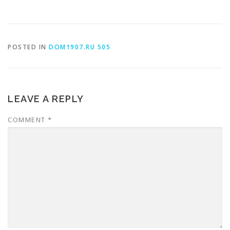
POSTED IN
DOM1907.RU 505
LEAVE A REPLY
COMMENT
*