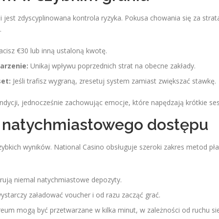
jest zdyscyplinowana kontrola ryzyka. Pokusa chowania się za strata
.
acisz €30 lub inną ustaloną kwotę.
arzenie:
Unikaj wpływu poprzednich strat na obecne zakłady.
et:
Jeśli trafisz wygraną, zresetuj system zamiast zwiększać stawkę.
dycji, jednocześnie zachowując emocje, które napędzają krótkie ses
la natychmiastowego dostępu
ybkich wyników. National Casino obsługuje szeroki zakres metod pła
ferują niemal natychmiastowe depozyty.
starczy załadować voucher i od razu zacząć grać.
reum mogą być przetwarzane w kilka minut, w zależności od ruchu si