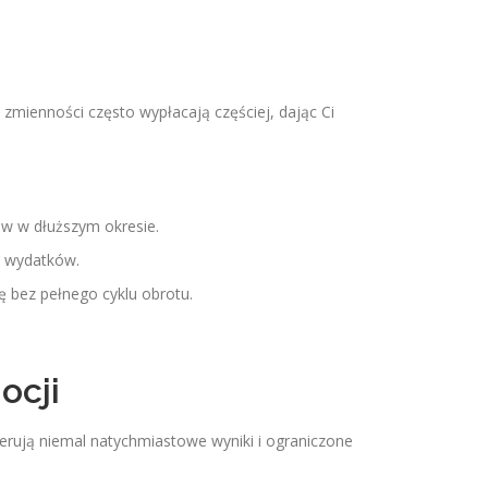
 zmienności często wypłacają częściej, dając Ci
w w dłuższym okresie.
h wydatków.
 bez pełnego cyklu obrotu.
ocji
 oferują niemal natychmiastowe wyniki i ograniczone