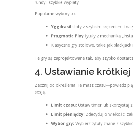
rundy i szybkie wypłaty.
Popularne wybory to:
Yggdrasil
sloty z szybkim kręceniem i n
Pragmatic Play
tytuły z mechaniką „insta
Klasyczne gry stołowe, takie jak blackjack
Te gry są zaprojektowane tak, aby szybko dostarcz
4. Ustawianie krótkiej 
Zacznij od określenia, ile masz czasu—powiedz pi
sesją.
Limit czasu:
Ustaw timer lub skorzystaj z
Limit pieniędzy:
Zdecyduj o wielkości z
Wybór gry:
Wybierz tytuły znane z szybkic