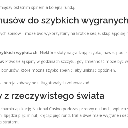
 między ostatnim spinem a kolejną rundą.
onusów do szybkich wygranyc
 spinów—może być wykorzystany na krótkie sesje, skupiając się na
zybkich wypłatach:
Niektóre sloty nagradzają szybko, nawet podc
w:
Przydzielaj spiny w godzinach szczytu, gdy zmienność może być w
 bonusów, które można szybko spełnić, aby uniknąć opóźnień.
 porcja zabawy bez długotrwałych zobowiązań.
y z rzeczywistego świata
chamia aplikację National Casino podczas przerwy na lunch, wpłaca €
 Spędza pięć minut, kręcąc pięć rund, trafia dwie małe wygrane i dec
a stratami.