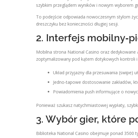
szybkim przeglądem wyników i nowym wyborem gr
To podejście odpowiada nowoczesnym stylom życ
dreszczyku bez konieczności długiej sesji.
2. Interfejs mobilny‑
Mobilna strona National Casino oraz dedykowane ap
zoptymalizowany pod kątem dotykowych kontroli i s
Układ przyjazny dla przesuwania (swipe) u
Jedno‑tapowe dostosowanie zakładów, któ
Powiadomienia push informujące o nowych
Ponieważ szukasz natychmiastowej wypłaty, szybkoś
3. Wybór gier, które 
Biblioteka National Casino obejmuje ponad 3500 ty