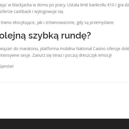
ając w blackjacka w domu po pracy. Ustala limit bankrollu €10 i gra d
fercie cashback i wylogowuje się.
zarówno ekscytujące, jak i zrównoważone, gdy są przemyślane.
kolejną szybką rundę?
wiązań do maratonu, platforma mobilna National Casino oferuje dokła
tensywne sesje. Zanurz się teraz i poczuj dreszczyk emocji!
Spinów!