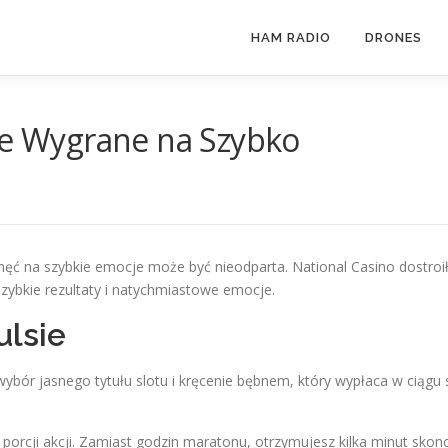
HAM RADIO
DRONES
ie Wygrane na Szybko
hęć na szybkie emocje może być nieodparta. National Casino dostroił
szybkie rezultaty i natychmiastowe emocje.
ulsie
 wybór jasnego tytułu slotu i kręcenie bębnem, który wypłaca w ciągu 
orcji akcji. Zamiast godzin maratonu, otrzymujesz kilka minut skon