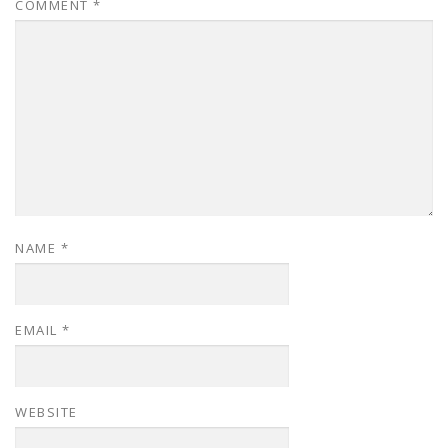
COMMENT
*
NAME
*
EMAIL
*
WEBSITE